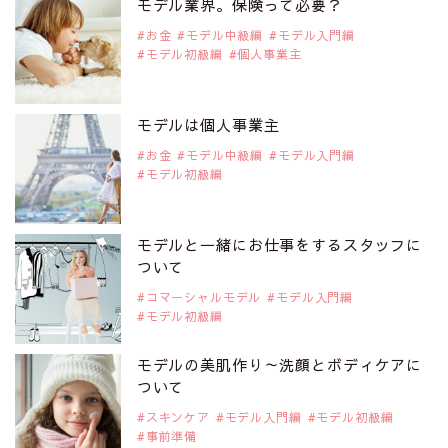
モデル業界。保険って必要？
注目モデル 水原佑果さん
お金
モデル中級編
モデル入門編
モデル初級編
個人事業主
2019年9月29日
注目モデルを1名追加いたしました。
是非ご覧ください。
モデルは個人事業主
注目モデル CHIHARUさん
お金
モデル中級編
モデル入門編
モデル初級編
2019年9月29日
注目モデルを1名追加いたしました。
是非ご覧ください。
モデルと一緒にお仕事をするスタッフに
注目モデル 藤井サチさん
ついて
コマーシャルモデル
モデル入門編
モデル初級編
2019年9月29日
注目モデルを1名追加いたしました。
是非ご覧ください。
モデルの美肌作り～洗顔とボディケアに
大注目のモデル10人
ついて
スキンケア
モデル入門編
モデル初級編
事前準備
2019年9月29日