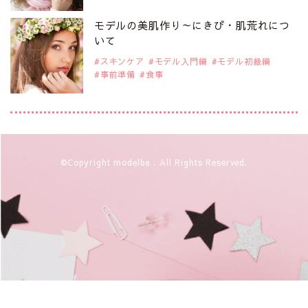
注目モデルを1名追加いたしました。
是非ご覧ください。
モデルの美肌作り～にきび・肌荒れにつ
注目のアジア系モデル
いて
スキンケア
モデル入門編
モデル初級編
事前準備
食事
2019年9月29日
注目モデルを1名追加いたしました。
是非ご覧ください。
アジアの注目モデル Rebecca Tan
2019年9月29日
©Copyright modelba . All Rights Reserved.
注目モデルを1名追加いたしました。
是非ご覧ください。
注目モデル イーランさん