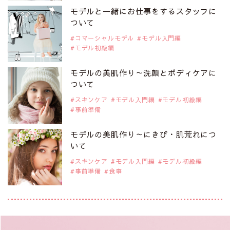
是非ご覧ください。
モデルと一緒にお仕事をするスタッフに
注目モデル 藤井サチさん
ついて
コマーシャルモデル
モデル入門編
モデル初級編
2019年9月29日
注目モデルを1名追加いたしました。
是非ご覧ください。
モデルの美肌作り～洗顔とボディケアに
大注目のモデル10人
ついて
スキンケア
モデル入門編
モデル初級編
事前準備
2019年9月29日
注目モデルを1名追加いたしました。
是非ご覧ください。
モデルの美肌作り～にきび・肌荒れにつ
注目のアジア系モデル
いて
スキンケア
モデル入門編
モデル初級編
事前準備
食事
2019年9月29日
注目モデルを1名追加いたしました。
是非ご覧ください。
アジアの注目モデル Rebecca Tan