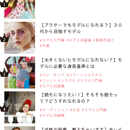
【アラサーでもモデルになれる？】３０
代から目指すモデル
モデル入門編
モデル初級編
事務所選び
年齢
【大きくないとモデルになれない？】モ
デルに必要な身長基準とは
ウォーキング
コマーシャルモデル
ファッションモデル
モデル入門編
モデル初級編
【読モになりたい！】そもそも読モっ
て？どうすれなれるの？
オーディション
お金
モデル入門編
モデル初級編
【合格の秘密、教えちゃいます】キレイ