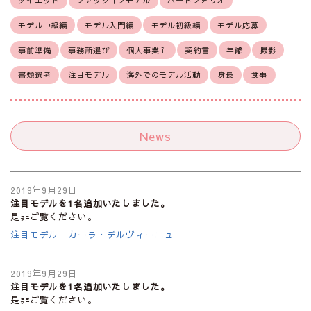
ダイエット
ファッションモデル
ポートフォリオ
モデル中級編
モデル入門編
モデル初級編
モデル応募
事前準備
事務所選び
個人事業主
契約書
年齢
撮影
書類選考
注目モデル
海外でのモデル活動
身長
食事
News
2019年9月29日
注目モデルを1名追加いたしました。
是非ご覧ください。
注目モデル カーラ・デルヴィーニュ
2019年9月29日
注目モデルを1名追加いたしました。
是非ご覧ください。