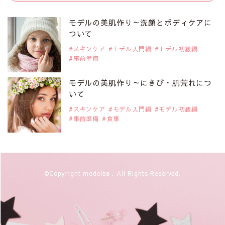
モデルの美肌作り～洗顔とボディケアに
ついて
スキンケア
モデル入門編
モデル初級編
事前準備
モデルの美肌作り～にきび・肌荒れにつ
いて
スキンケア
モデル入門編
モデル初級編
事前準備
食事
©Copyright modelba . All Rights Reserved.