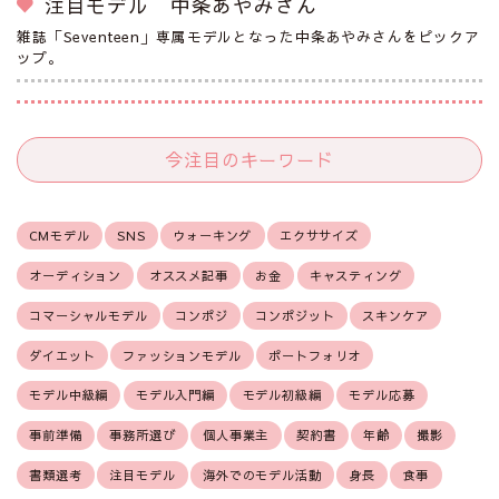
注目モデル 中条あやみさん
雑誌「Seventeen」専属モデルとなった中条あやみさんをピックア
ップ。
今注目のキーワード
CMモデル
SNS
ウォーキング
エクササイズ
オーディション
オススメ記事
お金
キャスティング
コマーシャルモデル
コンポジ
コンポジット
スキンケア
ダイエット
ファッションモデル
ポートフォリオ
モデル中級編
モデル入門編
モデル初級編
モデル応募
事前準備
事務所選び
個人事業主
契約書
年齢
撮影
書類選考
注目モデル
海外でのモデル活動
身長
食事