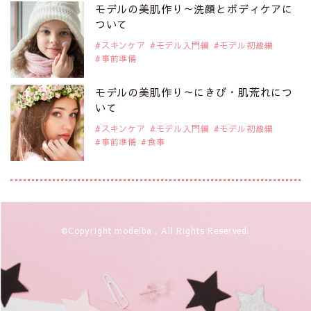
是非ご覧ください。
モデルの美肌作り～洗顔とボディケアに
大注目のモデル10人
ついて
スキンケア
モデル入門編
モデル初級編
事前準備
2019年9月29日
注目モデルを1名追加いたしました。
是非ご覧ください。
モデルの美肌作り～にきび・肌荒れにつ
注目のアジア系モデル
いて
スキンケア
モデル入門編
モデル初級編
事前準備
食事
2019年9月29日
注目モデルを1名追加いたしました。
是非ご覧ください。
アジアの注目モデル Rebecca Tan
2019年9月29日
©Copyright modelba . All Rights Reserved.
注目モデルを1名追加いたしました。
是非ご覧ください。
注目モデル イーランさん