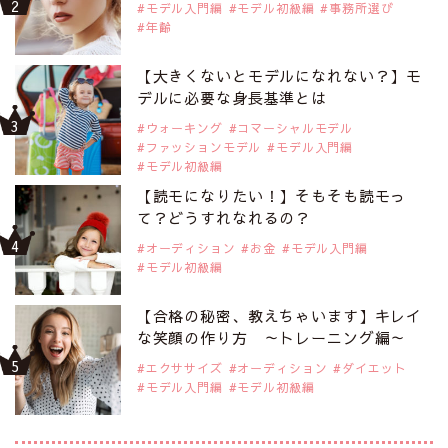
モデル入門編
モデル初級編
事務所選び
年齢
【大きくないとモデルになれない？】モ
デルに必要な身長基準とは
ウォーキング
コマーシャルモデル
ファッションモデル
モデル入門編
モデル初級編
【読モになりたい！】そもそも読モっ
て？どうすれなれるの？
オーディション
お金
モデル入門編
モデル初級編
【合格の秘密、教えちゃいます】キレイ
な笑顔の作り方 ～トレーニング編～
エクササイズ
オーディション
ダイエット
モデル入門編
モデル初級編