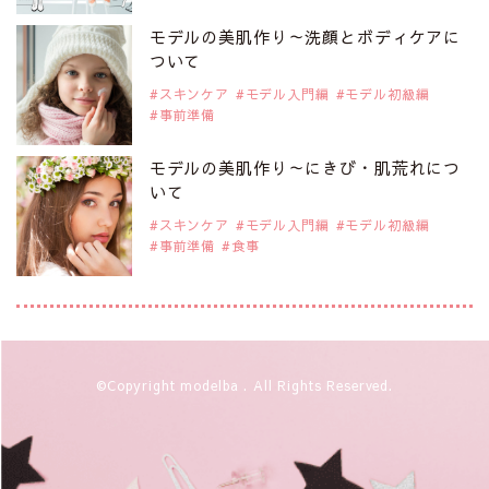
注目モデルを1名追加いたしました。
是非ご覧ください。
モデルの美肌作り～洗顔とボディケアに
注目モデル 水原佑果さん
ついて
スキンケア
モデル入門編
モデル初級編
事前準備
2019年9月29日
注目モデルを1名追加いたしました。
是非ご覧ください。
モデルの美肌作り～にきび・肌荒れにつ
注目モデル CHIHARUさん
いて
スキンケア
モデル入門編
モデル初級編
事前準備
食事
2019年9月29日
注目モデルを1名追加いたしました。
是非ご覧ください。
注目モデル 藤井サチさん
2019年9月29日
©Copyright modelba . All Rights Reserved.
注目モデルを1名追加いたしました。
是非ご覧ください。
大注目のモデル10人