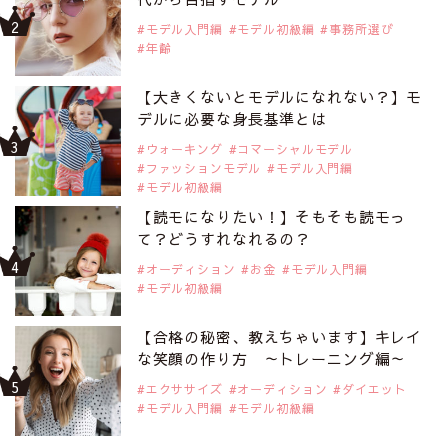
モデル入門編
モデル初級編
事務所選び
年齢
【大きくないとモデルになれない？】モ
デルに必要な身長基準とは
ウォーキング
コマーシャルモデル
ファッションモデル
モデル入門編
モデル初級編
【読モになりたい！】そもそも読モっ
て？どうすれなれるの？
オーディション
お金
モデル入門編
モデル初級編
【合格の秘密、教えちゃいます】キレイ
な笑顔の作り方 ～トレーニング編～
エクササイズ
オーディション
ダイエット
モデル入門編
モデル初級編