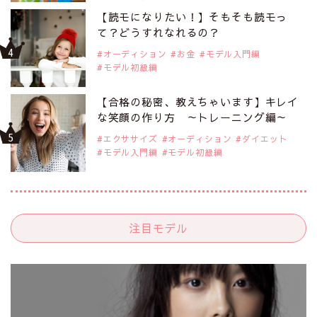
【読モになりたい！】そもそも読モっ
て？どうすれなれるの？
オーディション
お金
モデル入門編
モデル初級編
【合格の秘密、教えちゃいます】キレイ
な笑顔の作り方 ～トレーニング編～
エクササイズ
オーディション
ダイエット
モデル入門編
モデル初級編
注目モデル