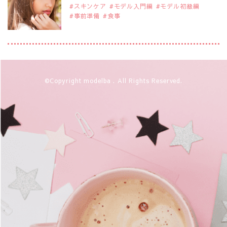
スキンケア
モデル入門編
モデル初級編
事前準備
食事
2019年9月29日
注目モデルを1名追加いたしました。
是非ご覧ください。
アジアの注目モデル Rebecca Tan
2019年9月29日
©Copyright modelba . All Rights Reserved.
注目モデルを1名追加いたしました。
是非ご覧ください。
注目モデル イーランさん