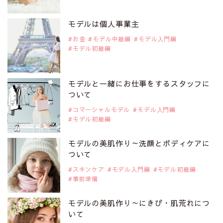
2019年9月29日
注目モデルを1名追加いたしました。
是非ご覧ください。
モデルは個人事業主
注目モデル CHIHARUさん
お金
モデル中級編
モデル入門編
モデル初級編
2019年9月29日
注目モデルを1名追加いたしました。
是非ご覧ください。
モデルと一緒にお仕事をするスタッフに
注目モデル 藤井サチさん
ついて
コマーシャルモデル
モデル入門編
モデル初級編
2019年9月29日
注目モデルを1名追加いたしました。
是非ご覧ください。
モデルの美肌作り～洗顔とボディケアに
大注目のモデル10人
ついて
スキンケア
モデル入門編
モデル初級編
事前準備
2019年9月29日
注目モデルを1名追加いたしました。
是非ご覧ください。
モデルの美肌作り～にきび・肌荒れにつ
注目のアジア系モデル
いて