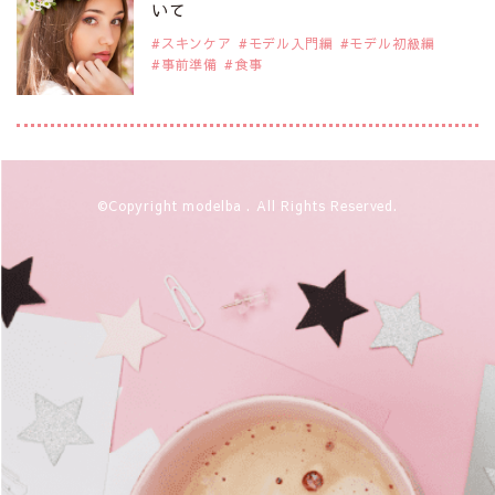
注目モデル CHIHARUさん
いて
スキンケア
モデル入門編
モデル初級編
事前準備
食事
2019年9月29日
注目モデルを1名追加いたしました。
是非ご覧ください。
注目モデル 藤井サチさん
2019年9月29日
©Copyright modelba . All Rights Reserved.
注目モデルを1名追加いたしました。
是非ご覧ください。
大注目のモデル10人