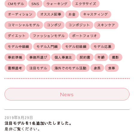
CMモデル
SNS
ウォーキング
エクササイズ
オーディション
オススメ記事
お金
キャスティング
コマーシャルモデル
コンポジ
コンポジット
スキンケア
ダイエット
ファッションモデル
ポートフォリオ
モデル中級編
モデル入門編
モデル初級編
モデル応募
事前準備
事務所選び
個人事業主
契約書
年齢
撮影
書類選考
注目モデル
海外でのモデル活動
身長
食事
News
2019年9月29日
注目モデルを1名追加いたしました。
是非ご覧ください。