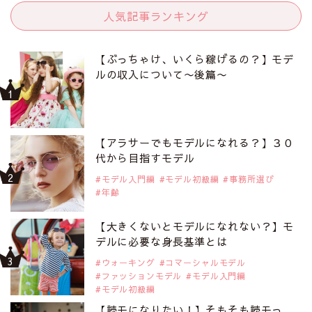
人気記事ランキング
【ぶっちゃけ、いくら稼げるの？】モデ
ルの収入について〜後篇〜
【アラサーでもモデルになれる？】３０
代から目指すモデル
モデル入門編
モデル初級編
事務所選び
年齢
【大きくないとモデルになれない？】モ
デルに必要な身長基準とは
ウォーキング
コマーシャルモデル
ファッションモデル
モデル入門編
モデル初級編
【読モになりたい！】そもそも読モっ