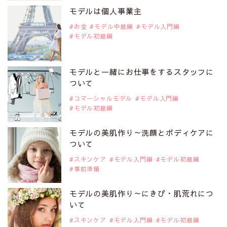
是非ご覧ください。
モデルは個人事業主
注目モデル CHIHARUさん
お金
モデル中級編
モデル入門編
モデル初級編
2019年9月29日
注目モデルを1名追加いたしました。
是非ご覧ください。
モデルと一緒にお仕事をするスタッフに
注目モデル 藤井サチさん
ついて
コマーシャルモデル
モデル入門編
モデル初級編
2019年9月29日
注目モデルを1名追加いたしました。
是非ご覧ください。
モデルの美肌作り～洗顔とボディケアに
大注目のモデル10人
ついて
スキンケア
モデル入門編
モデル初級編
事前準備
2019年9月29日
注目モデルを1名追加いたしました。
是非ご覧ください。
モデルの美肌作り～にきび・肌荒れにつ
注目のアジア系モデル
いて
スキンケア
モデル入門編
モデル初級編