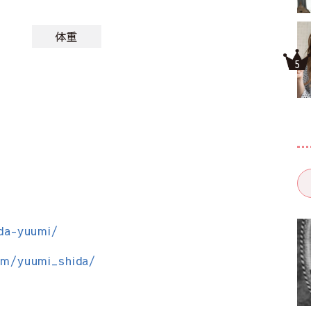
体重
ida-yuumi/
om/yuumi_shida/