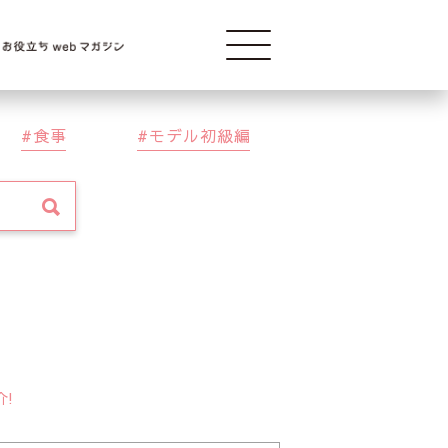
Modelba
食事
モデル初級編
介!