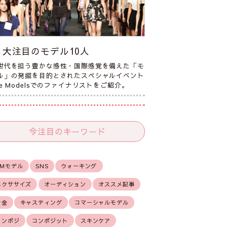
大注目のモデル10人
世代を担う豊かな感性・国際感覚を備えた「モ
ル」の発掘を目的とされたスペシャルイベント
he Modelsでのファイナリストをご紹介。
今注目のキーワード
CMモデル
SNS
ウォーキング
エクササイズ
オーディション
オススメ記事
お金
キャスティング
コマーシャルモデル
コンポジ
コンポジット
スキンケア