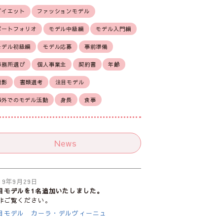
ダイエット
ファッションモデル
ポートフォリオ
モデル中級編
モデル入門編
モデル初級編
モデル応募
事前準備
事務所選び
個人事業主
契約書
年齢
撮影
書類選考
注目モデル
海外でのモデル活動
身長
食事
News
19年9月29日
目モデルを1名追加いたしました。
非ご覧ください。
目モデル カーラ・デルヴィーニュ