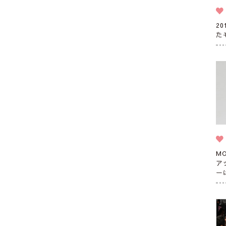
2
た
M
ア
ー