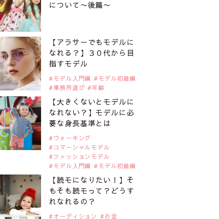
について〜後篇〜
【アラサーでもモデルに
なれる？】３０代から目
指すモデル
モデル入門編
モデル初級編
事務所選び
年齢
【大きくないとモデルに
なれない？】モデルに必
要な身長基準とは
ウォーキング
コマーシャルモデル
ファッションモデル
モデル入門編
モデル初級編
【読モになりたい！】そ
もそも読モって？どうす
れなれるの？
オーディション
お金