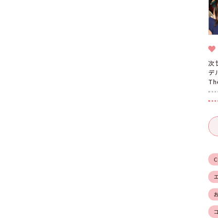
次
デ
T