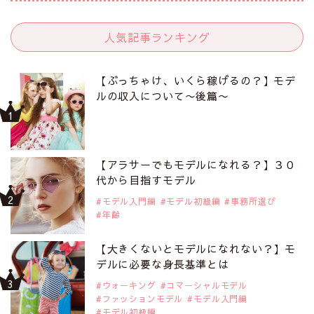
人気記事ランキング
【ぶっちゃけ、いくら稼げるの？】モデ
ルの収入について〜後篇〜
【アラサーでもモデルになれる？】３０
代から目指すモデル
モデル入門編
モデル初級編
事務所選び
年齢
【大きくないとモデルになれない？】モ
デルに必要な身長基準とは
ウォーキング
コマーシャルモデル
ファッションモデル
モデル入門編
モデル初級編