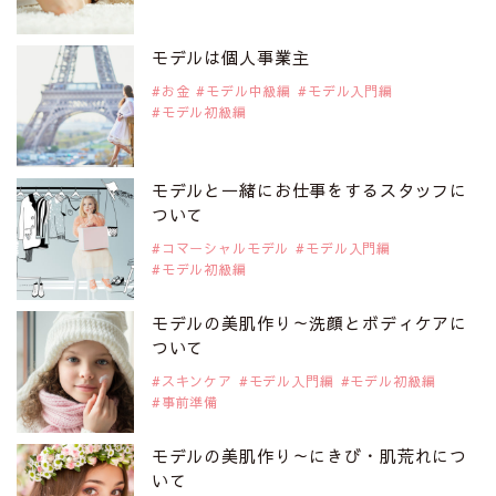
2019年9月29日
注目モデルを1名追加いたしました。
是非ご覧ください。
モデルは個人事業主
注目モデル CHIHARUさん
お金
モデル中級編
モデル入門編
モデル初級編
2019年9月29日
注目モデルを1名追加いたしました。
是非ご覧ください。
モデルと一緒にお仕事をするスタッフに
注目モデル 藤井サチさん
ついて
コマーシャルモデル
モデル入門編
モデル初級編
2019年9月29日
注目モデルを1名追加いたしました。
是非ご覧ください。
モデルの美肌作り～洗顔とボディケアに
大注目のモデル10人
ついて
スキンケア
モデル入門編
モデル初級編
事前準備
2019年9月29日
注目モデルを1名追加いたしました。
是非ご覧ください。
モデルの美肌作り～にきび・肌荒れにつ
注目のアジア系モデル
いて