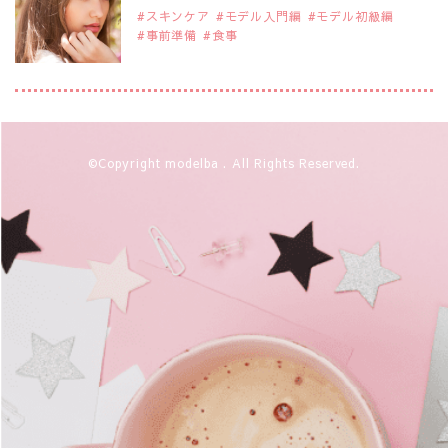
スキンケア
モデル入門編
モデル初級編
事前準備
食事
2019年9月29日
注目モデルを1名追加いたしました。
是非ご覧ください。
アジアの注目モデル Rebecca Tan
2019年9月29日
©Copyright modelba . All Rights Reserved.
注目モデルを1名追加いたしました。
是非ご覧ください。
注目モデル イーランさん