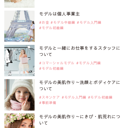
2019年9月29日
注目モデルを1名追加いたしました。
是非ご覧ください。
モデルは個人事業主
注目モデル 中条あやみさん
お金
モデル中級編
モデル入門編
モデル初級編
2019年9月29日
注目モデルを1名追加いたしました。
是非ご覧ください。
モデルと一緒にお仕事をするスタッフに
注目モデル 水原佑果さん
ついて
コマーシャルモデル
モデル入門編
モデル初級編
2019年9月29日
注目モデルを1名追加いたしました。
是非ご覧ください。
モデルの美肌作り～洗顔とボディケアに
注目モデル CHIHARUさん
ついて
スキンケア
モデル入門編
モデル初級編
事前準備
2019年9月29日
注目モデルを1名追加いたしました。
是非ご覧ください。
モデルの美肌作り～にきび・肌荒れにつ
注目モデル 藤井サチさん
いて