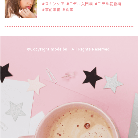
スキンケア
モデル入門編
モデル初級編
事前準備
食事
2019年9月29日
注目モデルを1名追加いたしました。
是非ご覧ください。
大注目のモデル10人
2019年9月29日
©Copyright modelba . All Rights Reserved.
注目モデルを1名追加いたしました。
是非ご覧ください。
注目のアジア系モデル