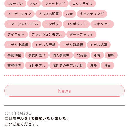
CMモデル
SNS
ウォーキング
エクササイズ
オーディション
オススメ記事
お金
キャスティング
コマーシャルモデル
コンポジ
コンポジット
スキンケア
ダイエット
ファッションモデル
ポートフォリオ
モデル中級編
モデル入門編
モデル初級編
モデル応募
事前準備
事務所選び
個人事業主
契約書
年齢
撮影
書類選考
注目モデル
海外でのモデル活動
身長
食事
News
2019年9月29日
注目モデルを1名追加いたしました。
是非ご覧ください。