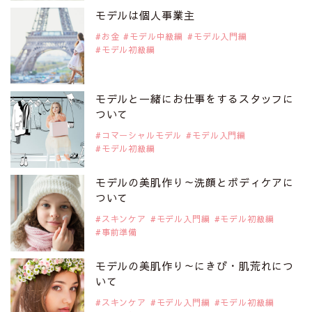
是非ご覧ください。
モデルは個人事業主
注目モデル 中条あやみさん
お金
モデル中級編
モデル入門編
モデル初級編
2019年9月29日
注目モデルを1名追加いたしました。
是非ご覧ください。
モデルと一緒にお仕事をするスタッフに
注目モデル 水原佑果さん
ついて
コマーシャルモデル
モデル入門編
モデル初級編
2019年9月29日
注目モデルを1名追加いたしました。
是非ご覧ください。
モデルの美肌作り～洗顔とボディケアに
注目モデル CHIHARUさん
ついて
スキンケア
モデル入門編
モデル初級編
事前準備
2019年9月29日
注目モデルを1名追加いたしました。
是非ご覧ください。
モデルの美肌作り～にきび・肌荒れにつ
注目モデル 藤井サチさん
いて
スキンケア
モデル入門編
モデル初級編