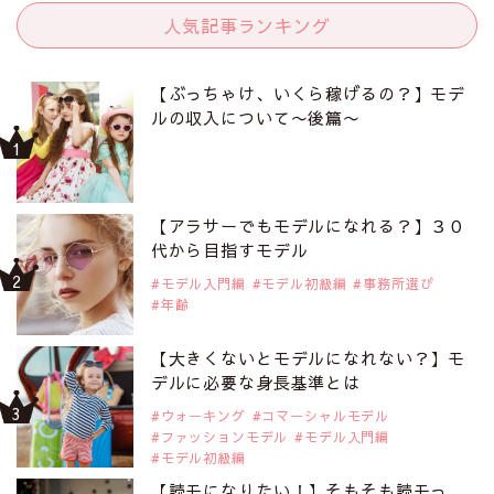
人気記事ランキング
【ぶっちゃけ、いくら稼げるの？】モデ
ルの収入について〜後篇〜
【アラサーでもモデルになれる？】３０
代から目指すモデル
モデル入門編
モデル初級編
事務所選び
年齢
【大きくないとモデルになれない？】モ
デルに必要な身長基準とは
ウォーキング
コマーシャルモデル
ファッションモデル
モデル入門編
モデル初級編
【読モになりたい！】そもそも読モっ