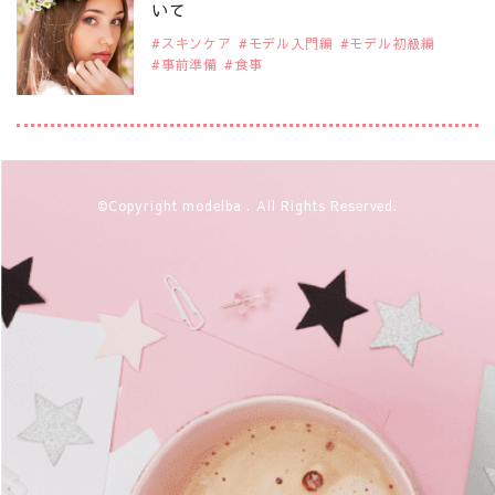
注目モデル CHIHARUさん
いて
スキンケア
モデル入門編
モデル初級編
事前準備
食事
2019年9月29日
注目モデルを1名追加いたしました。
是非ご覧ください。
注目モデル 藤井サチさん
2019年9月29日
©Copyright modelba . All Rights Reserved.
注目モデルを1名追加いたしました。
是非ご覧ください。
大注目のモデル10人