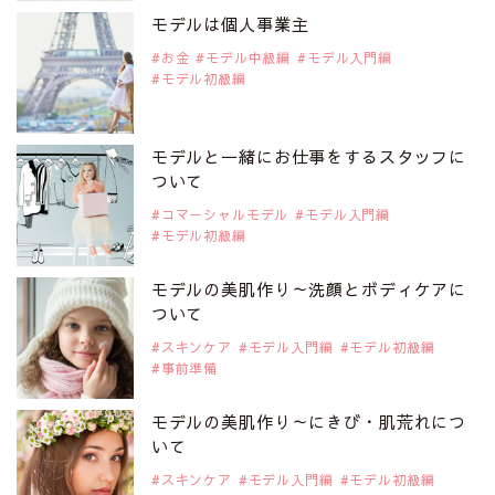
是非ご覧ください。
モデルは個人事業主
注目モデル 松川 来海さん
お金
モデル中級編
モデル入門編
モデル初級編
2019年9月29日
注目モデルを1名追加いたしました。
是非ご覧ください。
モデルと一緒にお仕事をするスタッフに
注目モデル 中条あやみさん
ついて
コマーシャルモデル
モデル入門編
モデル初級編
2019年9月29日
注目モデルを1名追加いたしました。
是非ご覧ください。
モデルの美肌作り～洗顔とボディケアに
注目モデル 水原佑果さん
ついて
スキンケア
モデル入門編
モデル初級編
事前準備
2019年9月29日
注目モデルを1名追加いたしました。
是非ご覧ください。
モデルの美肌作り～にきび・肌荒れにつ
注目モデル CHIHARUさん
いて
スキンケア
モデル入門編
モデル初級編