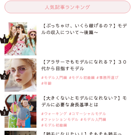
人気記事ランキング
【ぶっちゃけ、いくら稼げるの？】モデ
ルの収入について〜後篇〜
【アラサーでもモデルになれる？】３０
代から目指すモデル
モデル入門編
モデル初級編
事務所選び
年齢
【大きくないとモデルになれない？】モ
デルに必要な身長基準とは
ウォーキング
コマーシャルモデル
ファッションモデル
モデル入門編
モデル初級編
【読モになりたい！】そもそも読モっ