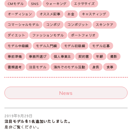
CMモデル
SNS
ウォーキング
エクササイズ
オーディション
オススメ記事
お金
キャスティング
コマーシャルモデル
コンポジ
コンポジット
スキンケア
ダイエット
ファッションモデル
ポートフォリオ
モデル中級編
モデル入門編
モデル初級編
モデル応募
事前準備
事務所選び
個人事業主
契約書
年齢
撮影
書類選考
注目モデル
海外でのモデル活動
身長
食事
News
2019年9月29日
注目モデルを1名追加いたしました。
是非ご覧ください。