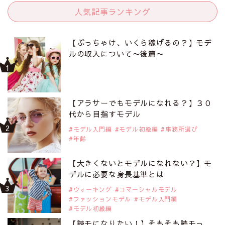
人気記事ランキング
【ぶっちゃけ、いくら稼げるの？】モデ
ルの収入について〜後篇〜
【アラサーでもモデルになれる？】３０
代から目指すモデル
モデル入門編
モデル初級編
事務所選び
年齢
【大きくないとモデルになれない？】モ
デルに必要な身長基準とは
ウォーキング
コマーシャルモデル
ファッションモデル
モデル入門編
モデル初級編
【読モになりたい！】そもそも読モっ