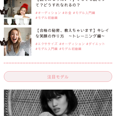
て？どうすれなれるの？
オーディション
お金
モデル入門編
モデル初級編
【合格の秘密、教えちゃいます】キレイ
な笑顔の作り方 ～トレーニング編～
エクササイズ
オーディション
ダイエット
モデル入門編
モデル初級編
注目モデル