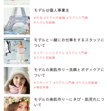
注目モデルを1名追加いたしました。
是非ご覧ください。
モデルは個人事業主
アジアの注目モデル Rebecca Tan
お金
モデル中級編
モデル入門編
モデル初級編
2019年9月29日
注目モデルを1名追加いたしました。
是非ご覧ください。
モデルと一緒にお仕事をするスタッフに
注目モデル イーランさん
ついて
コマーシャルモデル
モデル入門編
モデル初級編
2019年9月29日
注目モデルを1名追加いたしました。
是非ご覧ください。
モデルの美肌作り～洗顔とボディケアに
注目モデル 谷口蘭さん
ついて
スキンケア
モデル入門編
モデル初級編
事前準備
2019年9月29日
注目モデルを1名追加いたしました。
是非ご覧ください。
モデルの美肌作り～にきび・肌荒れにつ
注目モデル カーラ・デルヴィーニュ
いて