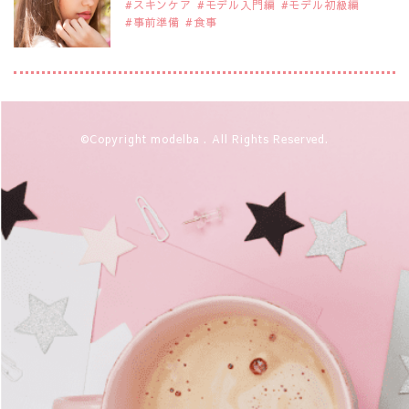
スキンケア
モデル入門編
モデル初級編
事前準備
食事
2019年9月29日
注目モデルを1名追加いたしました。
是非ご覧ください。
注目モデル 松川 来海さん
2019年9月29日
©Copyright modelba . All Rights Reserved.
注目モデルを1名追加いたしました。
是非ご覧ください。
注目モデル 中条あやみさん