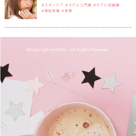
スキンケア
モデル入門編
モデル初級編
事前準備
食事
2019年9月29日
注目モデルを1名追加いたしました。
是非ご覧ください。
注目モデル 松川 来海さん
2019年9月29日
©Copyright modelba . All Rights Reserved.
注目モデルを1名追加いたしました。
是非ご覧ください。
注目モデル 中条あやみさん