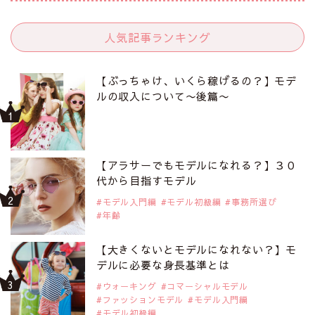
人気記事ランキング
【ぶっちゃけ、いくら稼げるの？】モデ
ルの収入について〜後篇〜
【アラサーでもモデルになれる？】３０
代から目指すモデル
モデル入門編
モデル初級編
事務所選び
年齢
【大きくないとモデルになれない？】モ
デルに必要な身長基準とは
ウォーキング
コマーシャルモデル
ファッションモデル
モデル入門編
モデル初級編