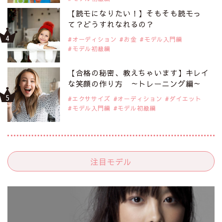
【読モになりたい！】そもそも読モっ
て？どうすれなれるの？
オーディション
お金
モデル入門編
モデル初級編
【合格の秘密、教えちゃいます】キレイ
な笑顔の作り方 ～トレーニング編～
エクササイズ
オーディション
ダイエット
モデル入門編
モデル初級編
注目モデル