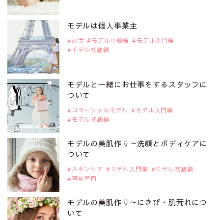
2019年9月29日
注目モデルを1名追加いたしました。
是非ご覧ください。
モデルは個人事業主
アジアの注目モデル Rebecca Tan
お金
モデル中級編
モデル入門編
モデル初級編
2019年9月29日
注目モデルを1名追加いたしました。
是非ご覧ください。
モデルと一緒にお仕事をするスタッフに
注目モデル イーランさん
ついて
コマーシャルモデル
モデル入門編
モデル初級編
2019年9月29日
注目モデルを1名追加いたしました。
是非ご覧ください。
モデルの美肌作り～洗顔とボディケアに
注目モデル 谷口蘭さん
ついて
スキンケア
モデル入門編
モデル初級編
事前準備
2019年9月29日
注目モデルを1名追加いたしました。
是非ご覧ください。
モデルの美肌作り～にきび・肌荒れにつ
注目モデル カーラ・デルヴィーニュ
いて