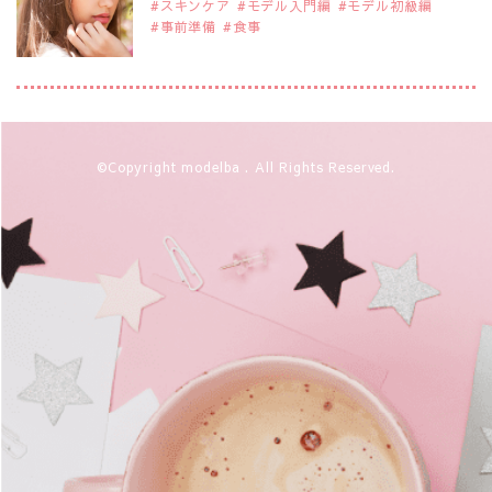
スキンケア
モデル入門編
モデル初級編
事前準備
食事
2019年9月29日
注目モデルを1名追加いたしました。
是非ご覧ください。
注目モデル 藤井サチさん
2019年9月29日
©Copyright modelba . All Rights Reserved.
注目モデルを1名追加いたしました。
是非ご覧ください。
大注目のモデル10人