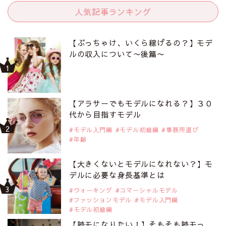
人気記事ランキング
【ぶっちゃけ、いくら稼げるの？】モデ
ルの収入について〜後篇〜
【アラサーでもモデルになれる？】３０
代から目指すモデル
モデル入門編
モデル初級編
事務所選び
年齢
【大きくないとモデルになれない？】モ
デルに必要な身長基準とは
ウォーキング
コマーシャルモデル
ファッションモデル
モデル入門編
モデル初級編
【読モになりたい！】そもそも読モっ