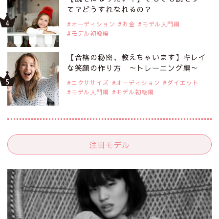
て？どうすれなれるの？
オーディション
お金
モデル入門編
モデル初級編
【合格の秘密、教えちゃいます】キレイ
な笑顔の作り方 ～トレーニング編～
エクササイズ
オーディション
ダイエット
モデル入門編
モデル初級編
注目モデル