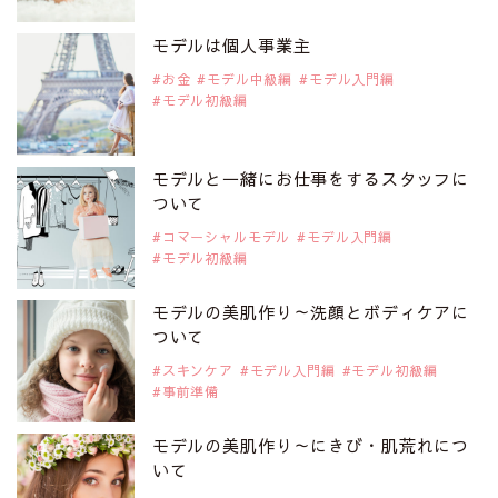
注目モデルを1名追加いたしました。
是非ご覧ください。
モデルは個人事業主
注目モデル 松川 来海さん
お金
モデル中級編
モデル入門編
モデル初級編
2019年9月29日
注目モデルを1名追加いたしました。
是非ご覧ください。
モデルと一緒にお仕事をするスタッフに
注目モデル 中条あやみさん
ついて
コマーシャルモデル
モデル入門編
モデル初級編
2019年9月29日
注目モデルを1名追加いたしました。
是非ご覧ください。
モデルの美肌作り～洗顔とボディケアに
注目モデル 水原佑果さん
ついて
スキンケア
モデル入門編
モデル初級編
事前準備
2019年9月29日
注目モデルを1名追加いたしました。
是非ご覧ください。
モデルの美肌作り～にきび・肌荒れにつ
注目モデル CHIHARUさん
いて