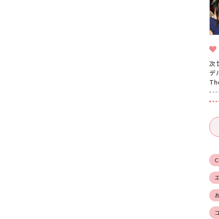
次
デ
T