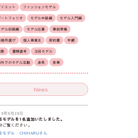
ダイエット
ファッションモデル
ポートフォリオ
モデル中級編
モデル入門編
モデル初級編
モデル応募
事前準備
事務所選び
個人事業主
契約書
年齢
撮影
書類選考
注目モデル
海外でのモデル活動
身長
食事
News
19年9月29日
目モデルを1名追加いたしました。
非ご覧ください。
目モデル CHIHARUさん