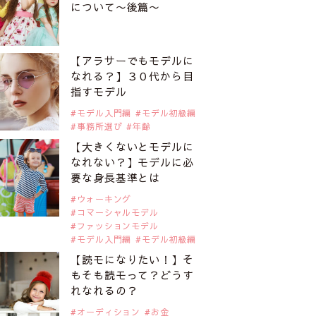
について〜後篇〜
【アラサーでもモデルに
なれる？】３０代から目
指すモデル
モデル入門編
モデル初級編
事務所選び
年齢
【大きくないとモデルに
なれない？】モデルに必
要な身長基準とは
ウォーキング
コマーシャルモデル
ファッションモデル
モデル入門編
モデル初級編
【読モになりたい！】そ
もそも読モって？どうす
れなれるの？
オーディション
お金