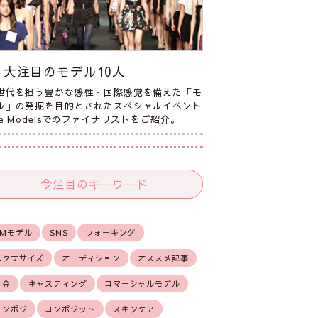
大注目のモデル10人
世代を担う豊かな感性・国際感覚を備えた「モ
ル」の発掘を目的とされたスペシャルイベント
he Modelsでのファイナリストをご紹介。
今注目のキーワード
CMモデル
SNS
ウォーキング
エクササイズ
オーディション
オススメ記事
お金
キャスティング
コマーシャルモデル
コンポジ
コンポジット
スキンケア