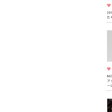
2
た
M
ア
ー