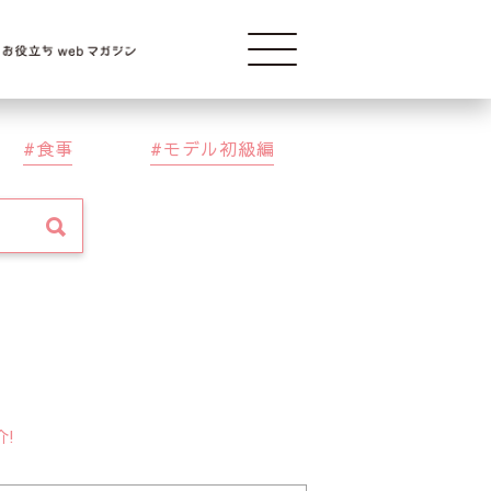
Modelba
食事
モデル初級編
介!