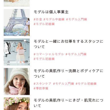
2019年9月29日
注目モデルを1名追加いたしました。
是非ご覧ください。
モデルは個人事業主
注目モデル CHIHARUさん
お金
モデル中級編
モデル入門編
モデル初級編
2019年9月29日
注目モデルを1名追加いたしました。
是非ご覧ください。
モデルと一緒にお仕事をするスタッフに
注目モデル 藤井サチさん
ついて
コマーシャルモデル
モデル入門編
モデル初級編
2019年9月29日
注目モデルを1名追加いたしました。
是非ご覧ください。
モデルの美肌作り～洗顔とボディケアに
大注目のモデル10人
ついて
スキンケア
モデル入門編
モデル初級編
事前準備
2019年9月29日
注目モデルを1名追加いたしました。
是非ご覧ください。
モデルの美肌作り～にきび・肌荒れにつ
注目のアジア系モデル
いて