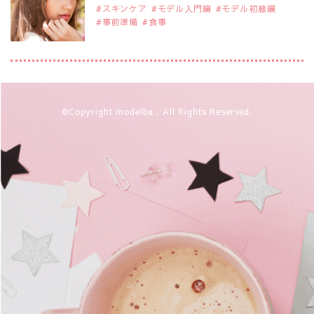
スキンケア
モデル入門編
モデル初級編
事前準備
食事
2019年9月29日
注目モデルを1名追加いたしました。
是非ご覧ください。
アジアの注目モデル Rebecca Tan
2019年9月29日
©Copyright modelba . All Rights Reserved.
注目モデルを1名追加いたしました。
是非ご覧ください。
注目モデル イーランさん