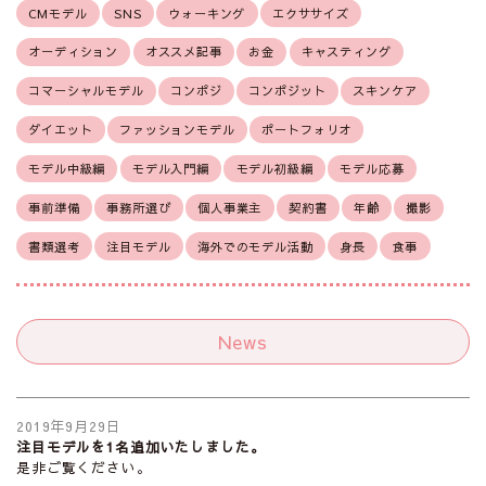
CMモデル
SNS
ウォーキング
エクササイズ
オーディション
オススメ記事
お金
キャスティング
コマーシャルモデル
コンポジ
コンポジット
スキンケア
ダイエット
ファッションモデル
ポートフォリオ
モデル中級編
モデル入門編
モデル初級編
モデル応募
事前準備
事務所選び
個人事業主
契約書
年齢
撮影
書類選考
注目モデル
海外でのモデル活動
身長
食事
News
2019年9月29日
注目モデルを1名追加いたしました。
是非ご覧ください。