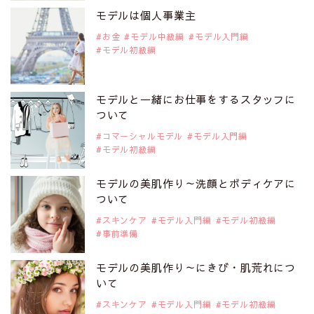
是非ご覧ください。
モデルは個人事業主
注目モデル 中条あやみさん
お金
モデル中級編
モデル入門編
モデル初級編
2019年9月29日
注目モデルを1名追加いたしました。
是非ご覧ください。
モデルと一緒にお仕事をするスタッフに
注目モデル 水原佑果さん
ついて
コマーシャルモデル
モデル入門編
モデル初級編
2019年9月29日
注目モデルを1名追加いたしました。
是非ご覧ください。
モデルの美肌作り～洗顔とボディケアに
注目モデル CHIHARUさん
ついて
スキンケア
モデル入門編
モデル初級編
事前準備
2019年9月29日
注目モデルを1名追加いたしました。
是非ご覧ください。
モデルの美肌作り～にきび・肌荒れにつ
注目モデル 藤井サチさん
いて
スキンケア
モデル入門編
モデル初級編