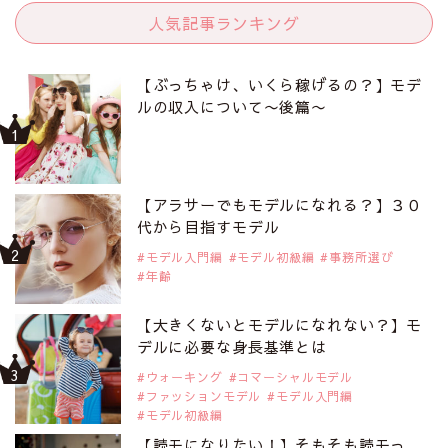
人気記事ランキング
【ぶっちゃけ、いくら稼げるの？】モデ
ルの収入について〜後篇〜
【アラサーでもモデルになれる？】３０
代から目指すモデル
モデル入門編
モデル初級編
事務所選び
年齢
【大きくないとモデルになれない？】モ
デルに必要な身長基準とは
ウォーキング
コマーシャルモデル
ファッションモデル
モデル入門編
モデル初級編
【読モになりたい！】そもそも読モっ