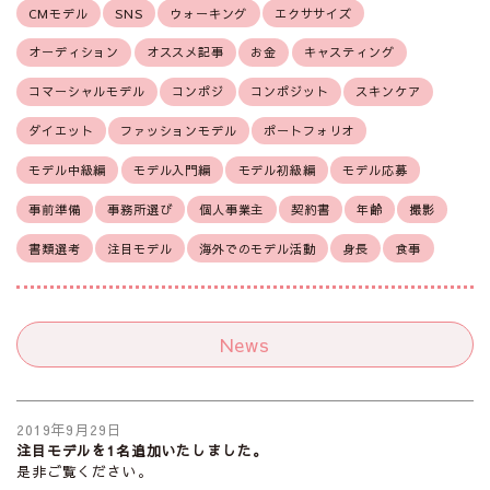
CMモデル
SNS
ウォーキング
エクササイズ
オーディション
オススメ記事
お金
キャスティング
コマーシャルモデル
コンポジ
コンポジット
スキンケア
ダイエット
ファッションモデル
ポートフォリオ
モデル中級編
モデル入門編
モデル初級編
モデル応募
事前準備
事務所選び
個人事業主
契約書
年齢
撮影
書類選考
注目モデル
海外でのモデル活動
身長
食事
News
2019年9月29日
注目モデルを1名追加いたしました。
是非ご覧ください。