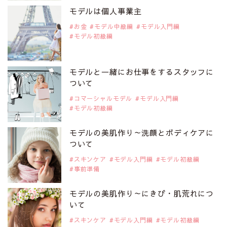
是非ご覧ください。
モデルは個人事業主
注目モデル CHIHARUさん
お金
モデル中級編
モデル入門編
モデル初級編
2019年9月29日
注目モデルを1名追加いたしました。
是非ご覧ください。
モデルと一緒にお仕事をするスタッフに
注目モデル 藤井サチさん
ついて
コマーシャルモデル
モデル入門編
モデル初級編
2019年9月29日
注目モデルを1名追加いたしました。
是非ご覧ください。
モデルの美肌作り～洗顔とボディケアに
大注目のモデル10人
ついて
スキンケア
モデル入門編
モデル初級編
事前準備
2019年9月29日
注目モデルを1名追加いたしました。
是非ご覧ください。
モデルの美肌作り～にきび・肌荒れにつ
注目のアジア系モデル
いて
スキンケア
モデル入門編
モデル初級編