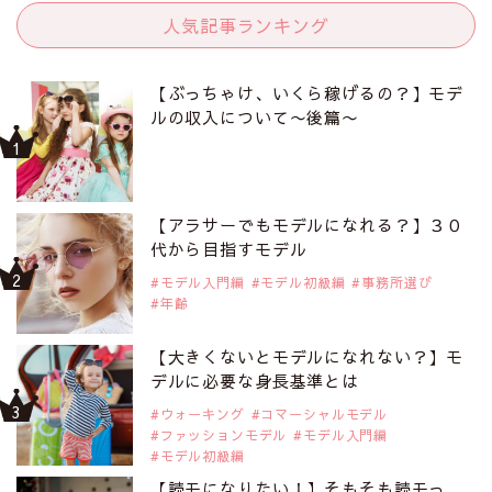
人気記事ランキング
【ぶっちゃけ、いくら稼げるの？】モデ
ルの収入について〜後篇〜
【アラサーでもモデルになれる？】３０
代から目指すモデル
モデル入門編
モデル初級編
事務所選び
年齢
【大きくないとモデルになれない？】モ
デルに必要な身長基準とは
ウォーキング
コマーシャルモデル
ファッションモデル
モデル入門編
モデル初級編
【読モになりたい！】そもそも読モっ