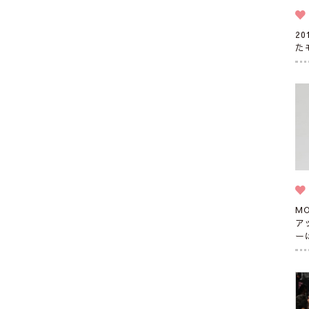
2
た
M
ア
ー