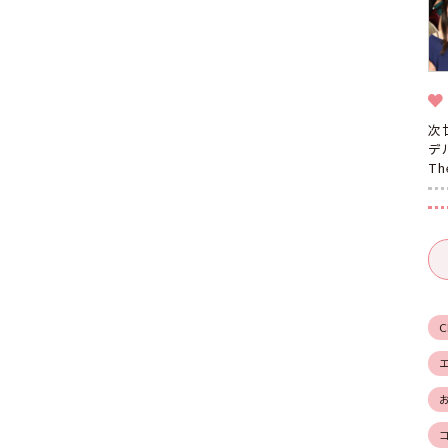
次
デ
T