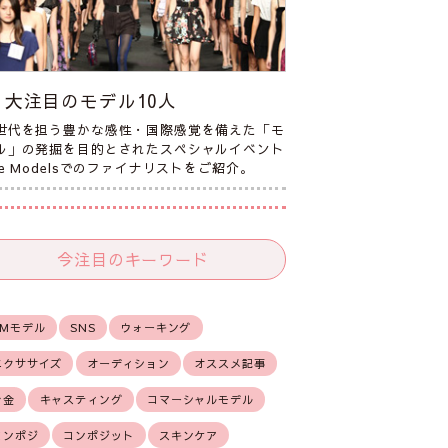
大注目のモデル10人
世代を担う豊かな感性・国際感覚を備えた「モ
ル」の発掘を目的とされたスペシャルイベント
he Modelsでのファイナリストをご紹介。
今注目のキーワード
CMモデル
SNS
ウォーキング
エクササイズ
オーディション
オススメ記事
お金
キャスティング
コマーシャルモデル
コンポジ
コンポジット
スキンケア