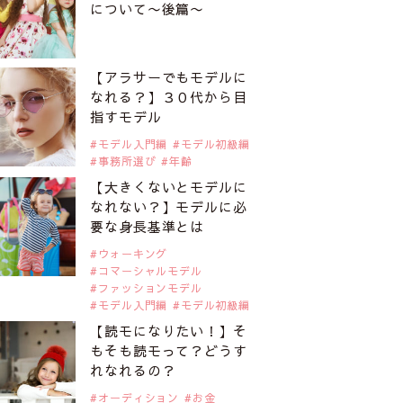
について〜後篇〜
【アラサーでもモデルに
なれる？】３０代から目
指すモデル
モデル入門編
モデル初級編
事務所選び
年齢
【大きくないとモデルに
なれない？】モデルに必
要な身長基準とは
ウォーキング
コマーシャルモデル
ファッションモデル
モデル入門編
モデル初級編
【読モになりたい！】そ
もそも読モって？どうす
れなれるの？
オーディション
お金