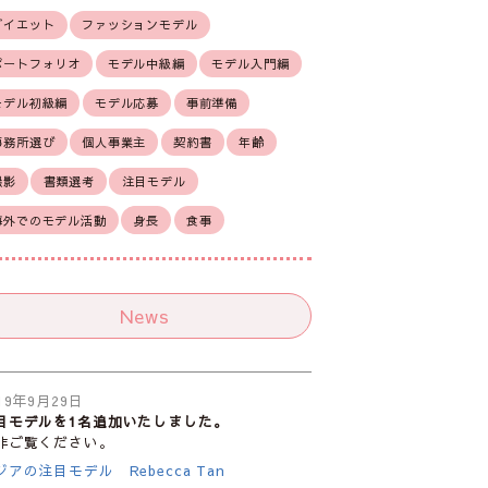
ダイエット
ファッションモデル
ポートフォリオ
モデル中級編
モデル入門編
モデル初級編
モデル応募
事前準備
事務所選び
個人事業主
契約書
年齢
撮影
書類選考
注目モデル
海外でのモデル活動
身長
食事
News
19年9月29日
目モデルを1名追加いたしました。
非ご覧ください。
ジアの注目モデル Rebecca Tan