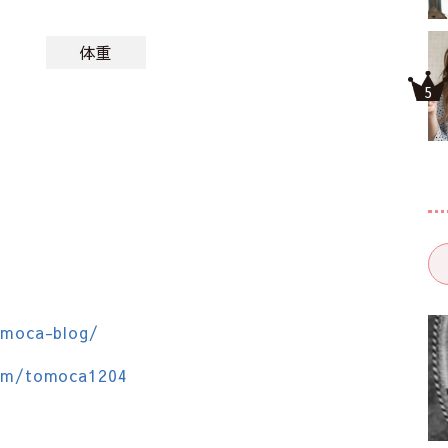
体重
omoca-blog/
com/tomoca1204