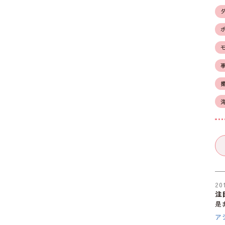
20
注
是
ア