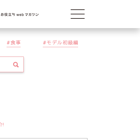
Modelba
食事
モデル初級編
介!