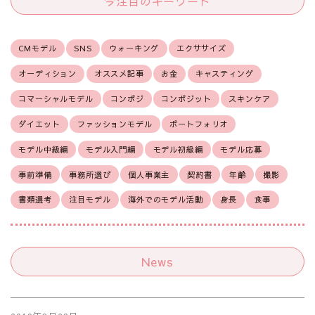
今注目のキーワード
CMモデル
SNS
ウォーキング
エクササイズ
オーディション
オススメ記事
お金
キャスティング
コマーシャルモデル
コンポジ
コンポジット
スキンケア
ダイエット
ファッションモデル
ポートフォリオ
モデル中級編
モデル入門編
モデル初級編
モデル応募
事前準備
事務所選び
個人事業主
契約書
年齢
撮影
書類選考
注目モデル
海外でのモデル活動
身長
食事
News