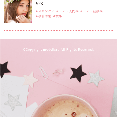
注目モデル カーラ・デルヴィーニュ
いて
スキンケア
モデル入門編
モデル初級編
事前準備
食事
2019年9月29日
注目モデルを1名追加いたしました。
是非ご覧ください。
注目モデル 松川 来海さん
2019年9月29日
©Copyright modelba . All Rights Reserved.
注目モデルを1名追加いたしました。
是非ご覧ください。
注目モデル 中条あやみさん