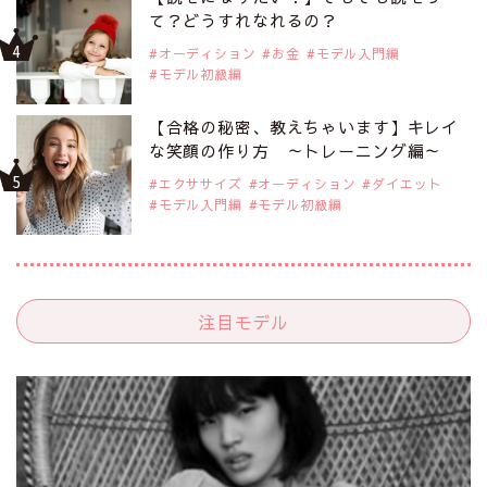
て？どうすれなれるの？
オーディション
お金
モデル入門編
モデル初級編
【合格の秘密、教えちゃいます】キレイ
な笑顔の作り方 ～トレーニング編～
エクササイズ
オーディション
ダイエット
モデル入門編
モデル初級編
注目モデル