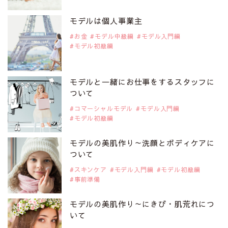
注目モデルを1名追加いたしました。
是非ご覧ください。
モデルは個人事業主
アジアの注目モデル Rebecca Tan
お金
モデル中級編
モデル入門編
モデル初級編
2019年9月29日
注目モデルを1名追加いたしました。
是非ご覧ください。
モデルと一緒にお仕事をするスタッフに
注目モデル イーランさん
ついて
コマーシャルモデル
モデル入門編
モデル初級編
2019年9月29日
注目モデルを1名追加いたしました。
是非ご覧ください。
モデルの美肌作り～洗顔とボディケアに
注目モデル 谷口蘭さん
ついて
スキンケア
モデル入門編
モデル初級編
事前準備
2019年9月29日
注目モデルを1名追加いたしました。
是非ご覧ください。
モデルの美肌作り～にきび・肌荒れにつ
注目モデル カーラ・デルヴィーニュ
いて