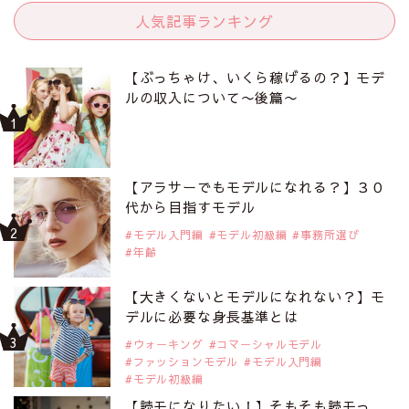
人気記事ランキング
【ぶっちゃけ、いくら稼げるの？】モデ
ルの収入について〜後篇〜
【アラサーでもモデルになれる？】３０
代から目指すモデル
モデル入門編
モデル初級編
事務所選び
年齢
【大きくないとモデルになれない？】モ
デルに必要な身長基準とは
ウォーキング
コマーシャルモデル
ファッションモデル
モデル入門編
モデル初級編
【読モになりたい！】そもそも読モっ