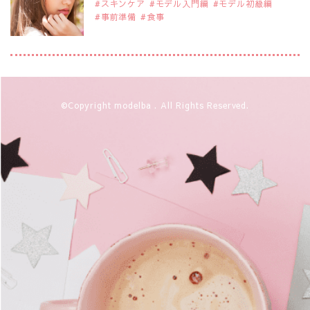
スキンケア
モデル入門編
モデル初級編
事前準備
食事
2019年9月29日
注目モデルを1名追加いたしました。
是非ご覧ください。
注目モデル 松川 来海さん
2019年9月29日
©Copyright modelba . All Rights Reserved.
注目モデルを1名追加いたしました。
是非ご覧ください。
注目モデル 中条あやみさん