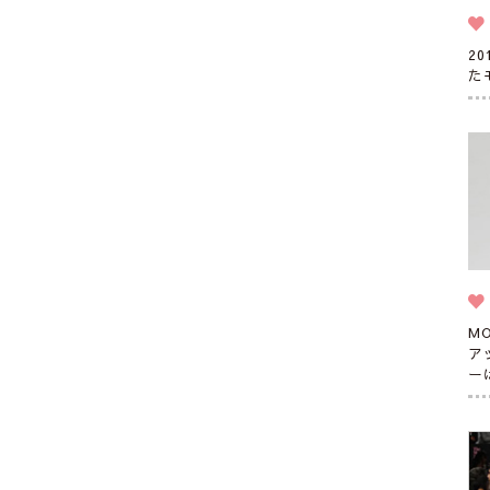
2
た
M
ア
ー