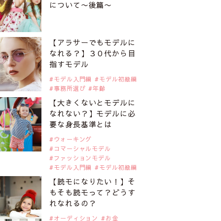
について〜後篇〜
【アラサーでもモデルに
なれる？】３０代から目
指すモデル
モデル入門編
モデル初級編
事務所選び
年齢
【大きくないとモデルに
なれない？】モデルに必
要な身長基準とは
ウォーキング
コマーシャルモデル
ファッションモデル
モデル入門編
モデル初級編
【読モになりたい！】そ
もそも読モって？どうす
れなれるの？
オーディション
お金