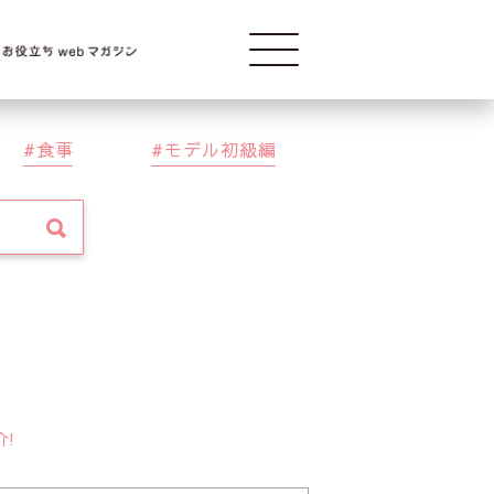
Modelba
食事
モデル初級編
介!