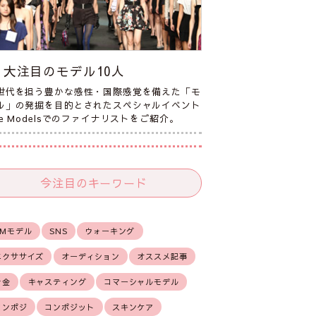
大注目のモデル10人
世代を担う豊かな感性・国際感覚を備えた「モ
ル」の発掘を目的とされたスペシャルイベント
he Modelsでのファイナリストをご紹介。
今注目のキーワード
CMモデル
SNS
ウォーキング
エクササイズ
オーディション
オススメ記事
お金
キャスティング
コマーシャルモデル
コンポジ
コンポジット
スキンケア