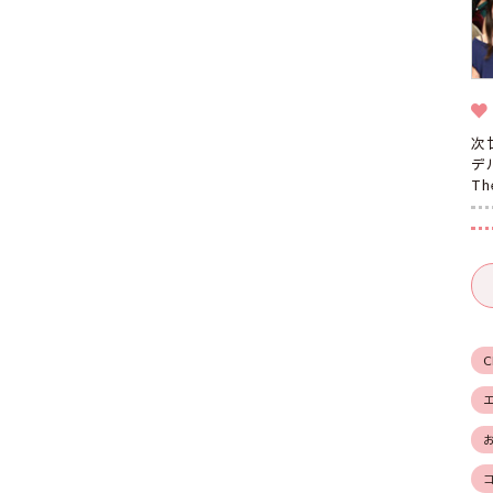
次
デ
T