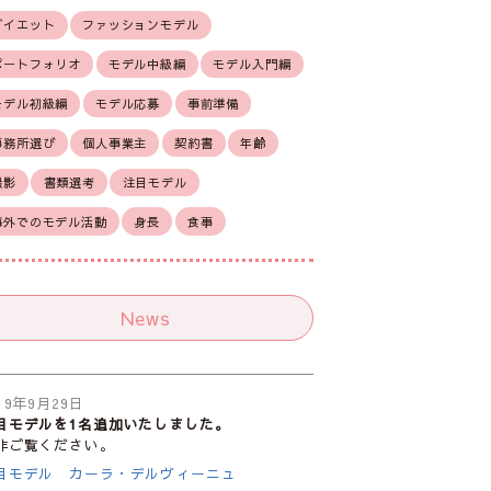
ダイエット
ファッションモデル
ポートフォリオ
モデル中級編
モデル入門編
モデル初級編
モデル応募
事前準備
事務所選び
個人事業主
契約書
年齢
撮影
書類選考
注目モデル
海外でのモデル活動
身長
食事
News
19年9月29日
目モデルを1名追加いたしました。
非ご覧ください。
目モデル カーラ・デルヴィーニュ