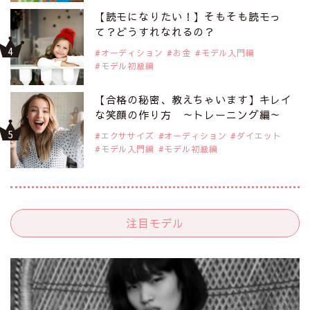
【読モになりたい！】そもそも読モっ
て？どうすれなれるの？
オーディション
お金
モデル入門編
モデル初級編
【合格の秘密、教えちゃいます】キレイ
な笑顔の作り方 ～トレーニング編～
エクササイズ
オーディション
ダイエット
モデル入門編
モデル初級編
注目モデル