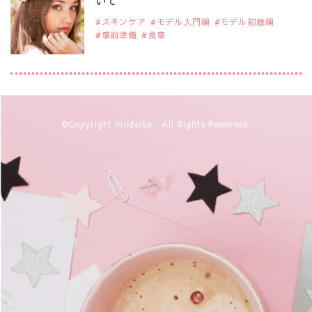
いて
スキンケア
モデル入門編
モデル初級編
事前準備
食事
2019年9月29日
注目モデルを1名追加いたしました。
是非ご覧ください。
アジアの注目モデル Rebecca Tan
2019年9月29日
©Copyright modelba . All Rights Reserved.
注目モデルを1名追加いたしました。
是非ご覧ください。
注目モデル イーランさん