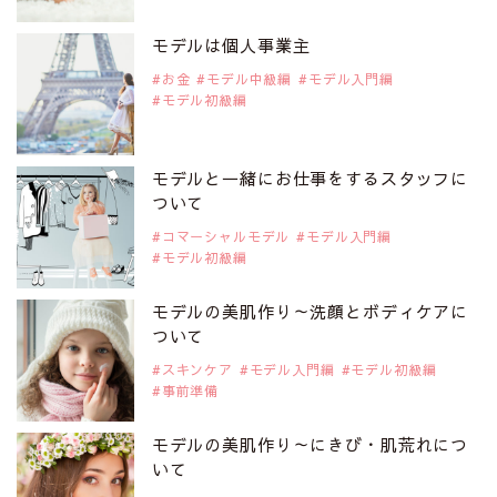
注目モデルを1名追加いたしました。
是非ご覧ください。
モデルは個人事業主
注目モデル 中条あやみさん
お金
モデル中級編
モデル入門編
モデル初級編
2019年9月29日
注目モデルを1名追加いたしました。
是非ご覧ください。
モデルと一緒にお仕事をするスタッフに
注目モデル 水原佑果さん
ついて
コマーシャルモデル
モデル入門編
モデル初級編
2019年9月29日
注目モデルを1名追加いたしました。
是非ご覧ください。
モデルの美肌作り～洗顔とボディケアに
注目モデル CHIHARUさん
ついて
スキンケア
モデル入門編
モデル初級編
事前準備
2019年9月29日
注目モデルを1名追加いたしました。
是非ご覧ください。
モデルの美肌作り～にきび・肌荒れにつ
注目モデル 藤井サチさん
いて