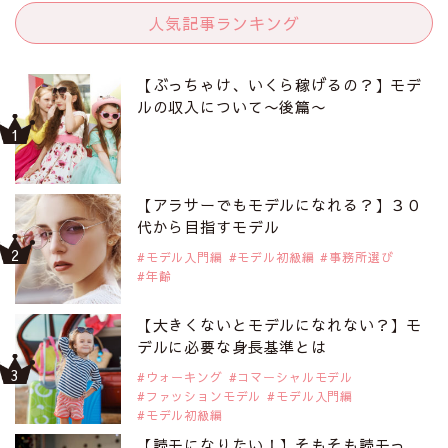
人気記事ランキング
【ぶっちゃけ、いくら稼げるの？】モデ
ルの収入について〜後篇〜
【アラサーでもモデルになれる？】３０
代から目指すモデル
モデル入門編
モデル初級編
事務所選び
年齢
【大きくないとモデルになれない？】モ
デルに必要な身長基準とは
ウォーキング
コマーシャルモデル
ファッションモデル
モデル入門編
モデル初級編
【読モになりたい！】そもそも読モっ