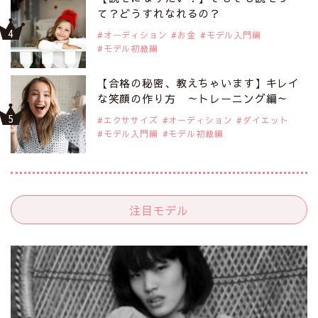
て？どうすれなれるの？
オーディション
お金
モデル入門編
モデル初級編
【合格の秘密、教えちゃいます】キレイ
な笑顔の作り方 ～トレーニング編～
エクササイズ
オーディション
ダイエット
モデル入門編
モデル初級編
注目モデル