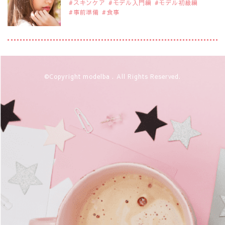
スキンケア
モデル入門編
モデル初級編
事前準備
食事
2019年9月29日
注目モデルを1名追加いたしました。
是非ご覧ください。
大注目のモデル10人
2019年9月29日
©Copyright modelba . All Rights Reserved.
注目モデルを1名追加いたしました。
是非ご覧ください。
注目のアジア系モデル