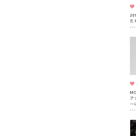
2
た
M
ア
ー