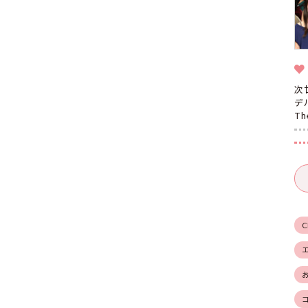
次
デ
T