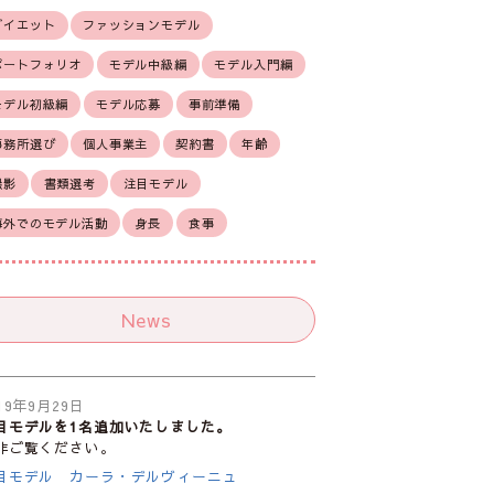
ダイエット
ファッションモデル
ポートフォリオ
モデル中級編
モデル入門編
モデル初級編
モデル応募
事前準備
事務所選び
個人事業主
契約書
年齢
撮影
書類選考
注目モデル
海外でのモデル活動
身長
食事
News
19年9月29日
目モデルを1名追加いたしました。
非ご覧ください。
目モデル カーラ・デルヴィーニュ