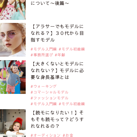
について〜後篇〜
【アラサーでもモデルに
なれる？】３０代から目
指すモデル
モデル入門編
モデル初級編
事務所選び
年齢
【大きくないとモデルに
なれない？】モデルに必
要な身長基準とは
ウォーキング
コマーシャルモデル
ファッションモデル
モデル入門編
モデル初級編
【読モになりたい！】そ
もそも読モって？どうす
れなれるの？
オーディション
お金