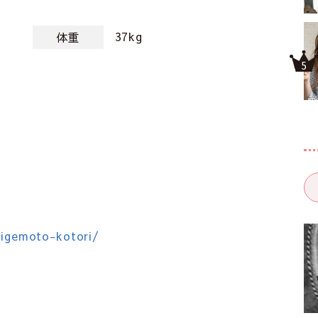
37kg
体重
higemoto-kotori/