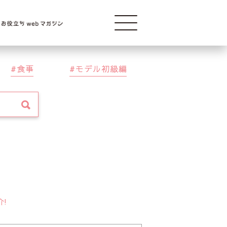
Modelba
食事
モデル初級編
介!