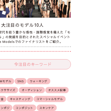
大注目のモデル10人
世代を担う豊かな感性・国際感覚を備えた「モ
ル」の発掘を目的とされたスペシャルイベント
he Modelsでのファイナリストをご紹介。
今注目のキーワード
CMモデル
SNS
ウォーキング
エクササイズ
オーディション
オススメ記事
お金
キャスティング
コマーシャルモデル
コンポジ
コンポジット
スキンケア