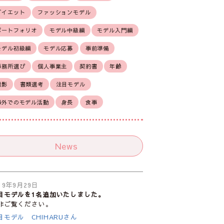
ダイエット
ファッションモデル
ポートフォリオ
モデル中級編
モデル入門編
モデル初級編
モデル応募
事前準備
事務所選び
個人事業主
契約書
年齢
撮影
書類選考
注目モデル
海外でのモデル活動
身長
食事
News
19年9月29日
目モデルを1名追加いたしました。
非ご覧ください。
目モデル CHIHARUさん