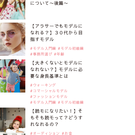
について〜後篇〜
【アラサーでもモデルに
なれる？】３０代から目
指すモデル
モデル入門編
モデル初級編
事務所選び
年齢
【大きくないとモデルに
なれない？】モデルに必
要な身長基準とは
ウォーキング
コマーシャルモデル
ファッションモデル
モデル入門編
モデル初級編
【読モになりたい！】そ
もそも読モって？どうす
れなれるの？
オーディション
お金