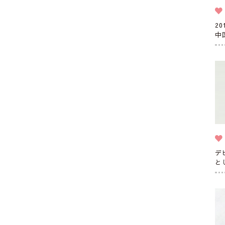
2
中
デ
と