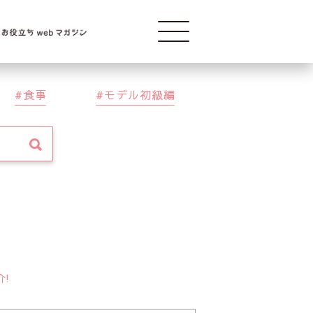
Modelba
食事
モデル初級編
介!