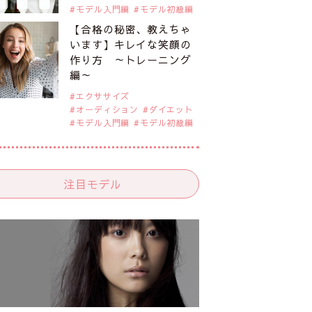
モデル入門編
モデル初級編
【合格の秘密、教えちゃ
います】キレイな笑顔の
作り方 ～トレーニング
編～
エクササイズ
オーディション
ダイエット
モデル入門編
モデル初級編
注目モデル