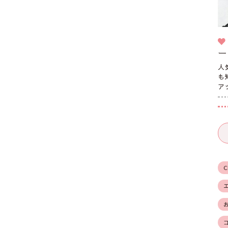
ー
人
も
ア