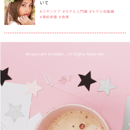
注目のアジア系モデル
いて
スキンケア
モデル入門編
モデル初級編
事前準備
食事
2019年9月29日
注目モデルを1名追加いたしました。
是非ご覧ください。
アジアの注目モデル Rebecca Tan
2019年9月29日
©Copyright modelba . All Rights Reserved.
注目モデルを1名追加いたしました。
是非ご覧ください。
注目モデル イーランさん