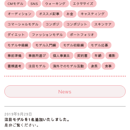
CMモデル
SNS
ウォーキング
エクササイズ
オーディション
オススメ記事
お金
キャスティング
コマーシャルモデル
コンポジ
コンポジット
スキンケア
ダイエット
ファッションモデル
ポートフォリオ
モデル中級編
モデル入門編
モデル初級編
モデル応募
事前準備
事務所選び
個人事業主
契約書
年齢
撮影
書類選考
注目モデル
海外でのモデル活動
身長
食事
News
2019年9月29日
注目モデルを1名追加いたしました。
是非ご覧ください。