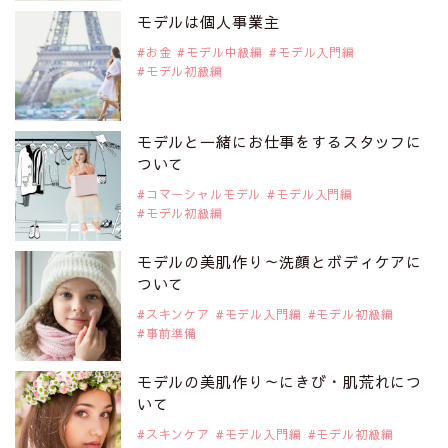
是非ご覧ください。
モデルは個人事業主
注目モデル CHIHARUさん
お金
モデル中級編
モデル入門編
モデル初級編
2019年9月29日
注目モデルを1名追加いたしました。
是非ご覧ください。
モデルと一緒にお仕事をするスタッフに
注目モデル 藤井サチさん
ついて
コマーシャルモデル
モデル入門編
モデル初級編
2019年9月29日
注目モデルを1名追加いたしました。
是非ご覧ください。
モデルの美肌作り～洗顔とボディケアに
大注目のモデル10人
ついて
スキンケア
モデル入門編
モデル初級編
事前準備
2019年9月29日
注目モデルを1名追加いたしました。
是非ご覧ください。
モデルの美肌作り～にきび・肌荒れにつ
注目のアジア系モデル
いて
スキンケア
モデル入門編
モデル初級編