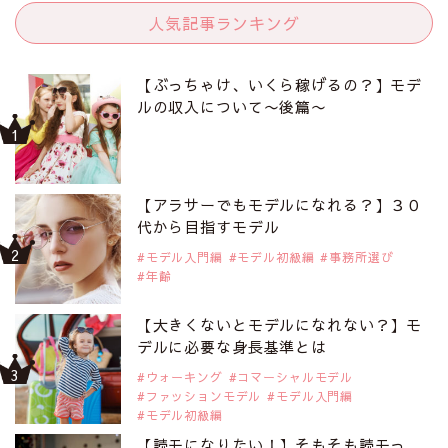
人気記事ランキング
【ぶっちゃけ、いくら稼げるの？】モデ
ルの収入について〜後篇〜
【アラサーでもモデルになれる？】３０
代から目指すモデル
モデル入門編
モデル初級編
事務所選び
年齢
【大きくないとモデルになれない？】モ
デルに必要な身長基準とは
ウォーキング
コマーシャルモデル
ファッションモデル
モデル入門編
モデル初級編
【読モになりたい！】そもそも読モっ