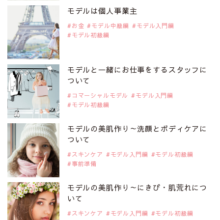
是非ご覧ください。
モデルは個人事業主
注目モデル 中条あやみさん
お金
モデル中級編
モデル入門編
モデル初級編
2019年9月29日
注目モデルを1名追加いたしました。
是非ご覧ください。
モデルと一緒にお仕事をするスタッフに
注目モデル 水原佑果さん
ついて
コマーシャルモデル
モデル入門編
モデル初級編
2019年9月29日
注目モデルを1名追加いたしました。
是非ご覧ください。
モデルの美肌作り～洗顔とボディケアに
注目モデル CHIHARUさん
ついて
スキンケア
モデル入門編
モデル初級編
事前準備
2019年9月29日
注目モデルを1名追加いたしました。
是非ご覧ください。
モデルの美肌作り～にきび・肌荒れにつ
注目モデル 藤井サチさん
いて
スキンケア
モデル入門編
モデル初級編