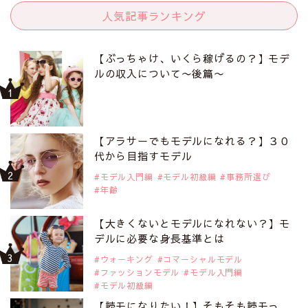
人気記事ランキング
【ぶっちゃけ、いくら稼げるの？】モデ
ルの収入について〜後篇〜
【アラサーでもモデルになれる？】３０
代から目指すモデル
モデル入門編
モデル初級編
事務所選び
年齢
【大きくないとモデルになれない？】モ
デルに必要な身長基準とは
ウォーキング
コマーシャルモデル
ファッションモデル
モデル入門編
モデル初級編
【読モになりたい！】そもそも読モっ