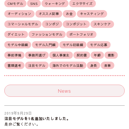
CMモデル
SNS
ウォーキング
エクササイズ
オーディション
オススメ記事
お金
キャスティング
コマーシャルモデル
コンポジ
コンポジット
スキンケア
ダイエット
ファッションモデル
ポートフォリオ
モデル中級編
モデル入門編
モデル初級編
モデル応募
事前準備
事務所選び
個人事業主
契約書
年齢
撮影
書類選考
注目モデル
海外でのモデル活動
身長
食事
News
2019年9月29日
注目モデルを1名追加いたしました。
是非ご覧ください。