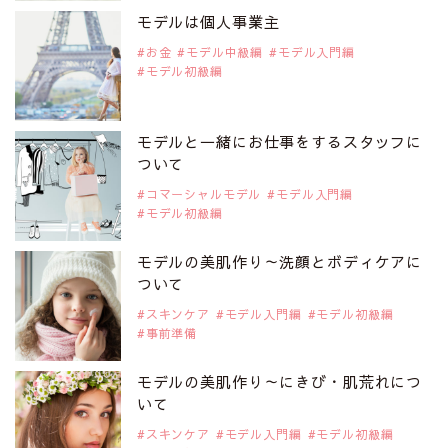
是非ご覧ください。
モデルは個人事業主
注目モデル 松川 来海さん
お金
モデル中級編
モデル入門編
モデル初級編
2019年9月29日
注目モデルを1名追加いたしました。
是非ご覧ください。
モデルと一緒にお仕事をするスタッフに
注目モデル 中条あやみさん
ついて
コマーシャルモデル
モデル入門編
モデル初級編
2019年9月29日
注目モデルを1名追加いたしました。
是非ご覧ください。
モデルの美肌作り～洗顔とボディケアに
注目モデル 水原佑果さん
ついて
スキンケア
モデル入門編
モデル初級編
事前準備
2019年9月29日
注目モデルを1名追加いたしました。
是非ご覧ください。
モデルの美肌作り～にきび・肌荒れにつ
注目モデル CHIHARUさん
いて
スキンケア
モデル入門編
モデル初級編