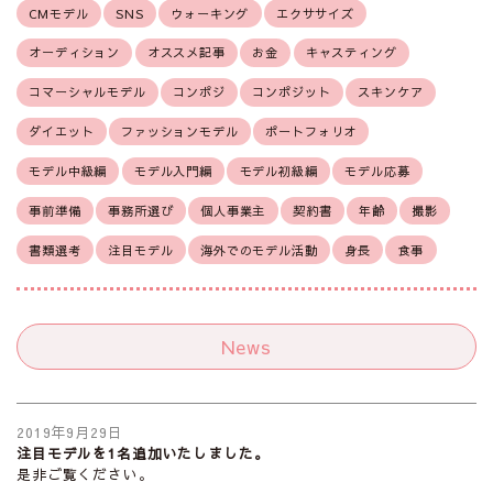
CMモデル
SNS
ウォーキング
エクササイズ
オーディション
オススメ記事
お金
キャスティング
コマーシャルモデル
コンポジ
コンポジット
スキンケア
ダイエット
ファッションモデル
ポートフォリオ
モデル中級編
モデル入門編
モデル初級編
モデル応募
事前準備
事務所選び
個人事業主
契約書
年齢
撮影
書類選考
注目モデル
海外でのモデル活動
身長
食事
News
2019年9月29日
注目モデルを1名追加いたしました。
是非ご覧ください。