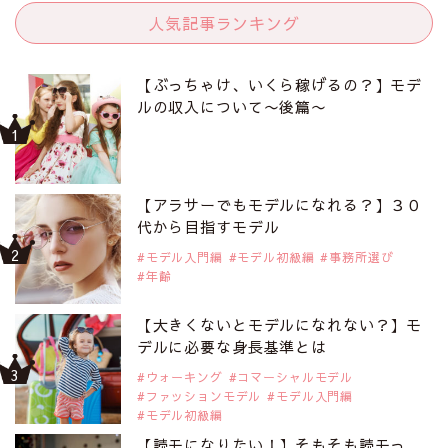
人気記事ランキング
【ぶっちゃけ、いくら稼げるの？】モデ
ルの収入について〜後篇〜
【アラサーでもモデルになれる？】３０
代から目指すモデル
モデル入門編
モデル初級編
事務所選び
年齢
【大きくないとモデルになれない？】モ
デルに必要な身長基準とは
ウォーキング
コマーシャルモデル
ファッションモデル
モデル入門編
モデル初級編
【読モになりたい！】そもそも読モっ