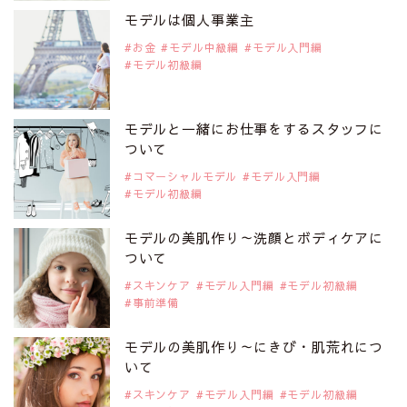
是非ご覧ください。
モデルは個人事業主
アジアの注目モデル Rebecca Tan
お金
モデル中級編
モデル入門編
モデル初級編
2019年9月29日
注目モデルを1名追加いたしました。
是非ご覧ください。
モデルと一緒にお仕事をするスタッフに
注目モデル イーランさん
ついて
コマーシャルモデル
モデル入門編
モデル初級編
2019年9月29日
注目モデルを1名追加いたしました。
是非ご覧ください。
モデルの美肌作り～洗顔とボディケアに
注目モデル 谷口蘭さん
ついて
スキンケア
モデル入門編
モデル初級編
事前準備
2019年9月29日
注目モデルを1名追加いたしました。
是非ご覧ください。
モデルの美肌作り～にきび・肌荒れにつ
注目モデル カーラ・デルヴィーニュ
いて
スキンケア
モデル入門編
モデル初級編