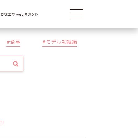
Modelba
食事
モデル初級編
介!