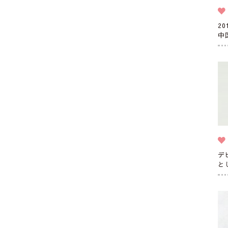
2
中
デ
と