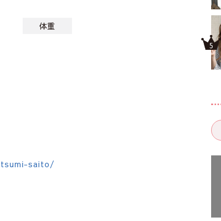
体重
atsumi-saito/