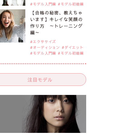
モデル入門編
モデル初級編
【合格の秘密、教えちゃ
います】キレイな笑顔の
作り方 ～トレーニング
編～
エクササイズ
オーディション
ダイエット
モデル入門編
モデル初級編
注目モデル