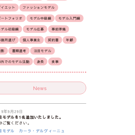
ダイエット
ファッションモデル
ポートフォリオ
モデル中級編
モデル入門編
モデル初級編
モデル応募
事前準備
事務所選び
個人事業主
契約書
年齢
撮影
書類選考
注目モデル
海外でのモデル活動
身長
食事
News
19年9月29日
目モデルを1名追加いたしました。
非ご覧ください。
目モデル カーラ・デルヴィーニュ