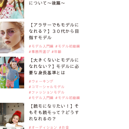
について〜後篇〜
【アラサーでもモデルに
なれる？】３０代から目
指すモデル
モデル入門編
モデル初級編
事務所選び
年齢
【大きくないとモデルに
なれない？】モデルに必
要な身長基準とは
ウォーキング
コマーシャルモデル
ファッションモデル
モデル入門編
モデル初級編
【読モになりたい！】そ
もそも読モって？どうす
れなれるの？
オーディション
お金