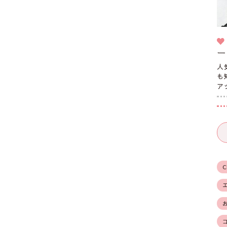
ー
人
も
ア