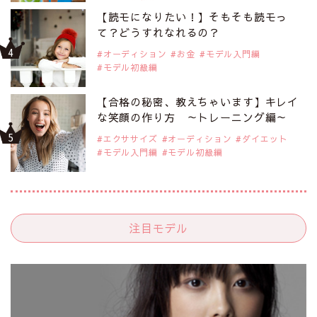
【読モになりたい！】そもそも読モっ
て？どうすれなれるの？
オーディション
お金
モデル入門編
モデル初級編
【合格の秘密、教えちゃいます】キレイ
な笑顔の作り方 ～トレーニング編～
エクササイズ
オーディション
ダイエット
モデル入門編
モデル初級編
注目モデル