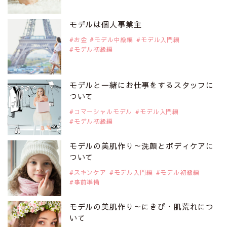
2019年9月29日
注目モデルを1名追加いたしました。
是非ご覧ください。
モデルは個人事業主
注目モデル 松川 来海さん
お金
モデル中級編
モデル入門編
モデル初級編
2019年9月29日
注目モデルを1名追加いたしました。
是非ご覧ください。
モデルと一緒にお仕事をするスタッフに
注目モデル 中条あやみさん
ついて
コマーシャルモデル
モデル入門編
モデル初級編
2019年9月29日
注目モデルを1名追加いたしました。
是非ご覧ください。
モデルの美肌作り～洗顔とボディケアに
注目モデル 水原佑果さん
ついて
スキンケア
モデル入門編
モデル初級編
事前準備
2019年9月29日
注目モデルを1名追加いたしました。
是非ご覧ください。
モデルの美肌作り～にきび・肌荒れにつ
注目モデル CHIHARUさん
いて