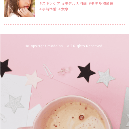
スキンケア
モデル入門編
モデル初級編
事前準備
食事
2019年9月29日
注目モデルを1名追加いたしました。
是非ご覧ください。
注目モデル 藤井サチさん
2019年9月29日
©Copyright modelba . All Rights Reserved.
注目モデルを1名追加いたしました。
是非ご覧ください。
大注目のモデル10人