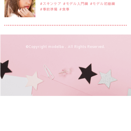
スキンケア
モデル入門編
モデル初級編
事前準備
食事
2019年9月29日
注目モデルを1名追加いたしました。
是非ご覧ください。
アジアの注目モデル Rebecca Tan
2019年9月29日
©Copyright modelba . All Rights Reserved.
注目モデルを1名追加いたしました。
是非ご覧ください。
注目モデル イーランさん