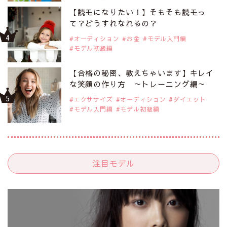
【読モになりたい！】そもそも読モっ
て？どうすれなれるの？
オーディション
お金
モデル入門編
モデル初級編
【合格の秘密、教えちゃいます】キレイ
な笑顔の作り方 ～トレーニング編～
エクササイズ
オーディション
ダイエット
モデル入門編
モデル初級編
注目モデル