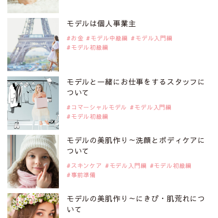
2019年9月29日
注目モデルを1名追加いたしました。
是非ご覧ください。
モデルは個人事業主
注目モデル CHIHARUさん
お金
モデル中級編
モデル入門編
モデル初級編
2019年9月29日
注目モデルを1名追加いたしました。
是非ご覧ください。
モデルと一緒にお仕事をするスタッフに
注目モデル 藤井サチさん
ついて
コマーシャルモデル
モデル入門編
モデル初級編
2019年9月29日
注目モデルを1名追加いたしました。
是非ご覧ください。
モデルの美肌作り～洗顔とボディケアに
大注目のモデル10人
ついて
スキンケア
モデル入門編
モデル初級編
事前準備
2019年9月29日
注目モデルを1名追加いたしました。
是非ご覧ください。
モデルの美肌作り～にきび・肌荒れにつ
注目のアジア系モデル
いて