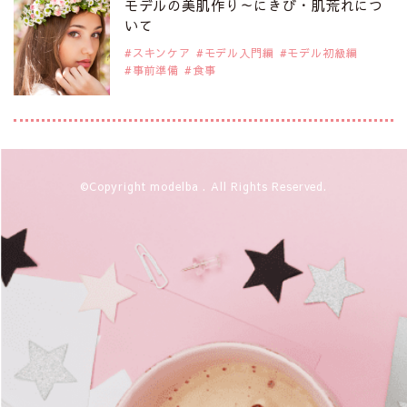
モデルの美肌作り～にきび・肌荒れにつ
注目モデル CHIHARUさん
いて
スキンケア
モデル入門編
モデル初級編
事前準備
食事
2019年9月29日
注目モデルを1名追加いたしました。
是非ご覧ください。
注目モデル 藤井サチさん
2019年9月29日
©Copyright modelba . All Rights Reserved.
注目モデルを1名追加いたしました。
是非ご覧ください。
大注目のモデル10人