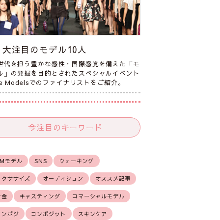
大注目のモデル10人
世代を担う豊かな感性・国際感覚を備えた「モ
ル」の発掘を目的とされたスペシャルイベント
he Modelsでのファイナリストをご紹介。
今注目のキーワード
CMモデル
SNS
ウォーキング
エクササイズ
オーディション
オススメ記事
お金
キャスティング
コマーシャルモデル
コンポジ
コンポジット
スキンケア