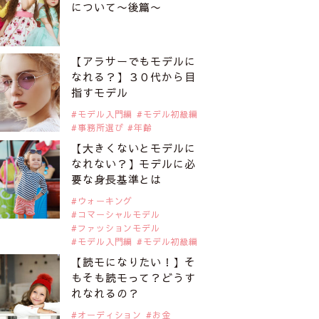
について〜後篇〜
【アラサーでもモデルに
なれる？】３０代から目
指すモデル
モデル入門編
モデル初級編
事務所選び
年齢
【大きくないとモデルに
なれない？】モデルに必
要な身長基準とは
ウォーキング
コマーシャルモデル
ファッションモデル
モデル入門編
モデル初級編
【読モになりたい！】そ
もそも読モって？どうす
れなれるの？
オーディション
お金