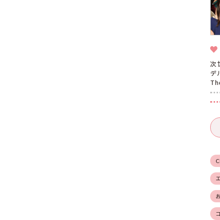
次
デ
T