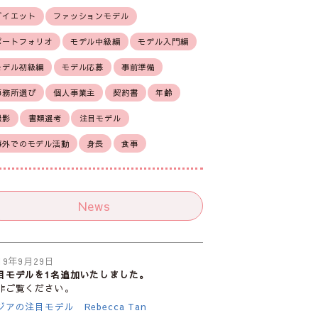
ダイエット
ファッションモデル
ポートフォリオ
モデル中級編
モデル入門編
モデル初級編
モデル応募
事前準備
事務所選び
個人事業主
契約書
年齢
撮影
書類選考
注目モデル
海外でのモデル活動
身長
食事
News
19年9月29日
目モデルを1名追加いたしました。
非ご覧ください。
ジアの注目モデル Rebecca Tan