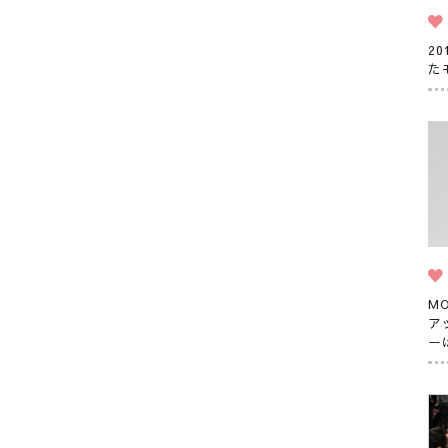
2
た
M
ア
ー