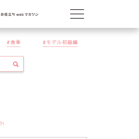
Modelba
食事
モデル初級編
介!