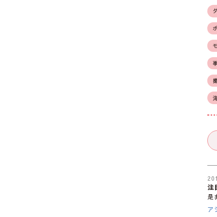
20
注
是
ア