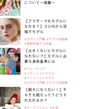
について〜後篇〜
【アラサーでもモデルに
なれる？】３０代から目
指すモデル
モデル入門編
モデル初級編
事務所選び
年齢
【大きくないとモデルに
なれない？】モデルに必
要な身長基準とは
ウォーキング
コマーシャルモデル
ファッションモデル
モデル入門編
モデル初級編
【読モになりたい！】そ
もそも読モって？どうす
れなれるの？
オーディション
お金