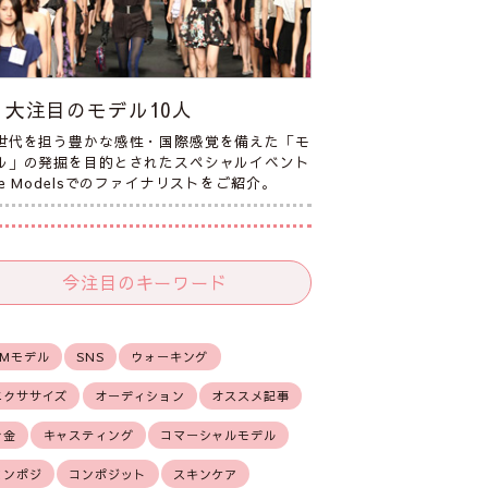
大注目のモデル10人
世代を担う豊かな感性・国際感覚を備えた「モ
ル」の発掘を目的とされたスペシャルイベント
he Modelsでのファイナリストをご紹介。
今注目のキーワード
CMモデル
SNS
ウォーキング
エクササイズ
オーディション
オススメ記事
お金
キャスティング
コマーシャルモデル
コンポジ
コンポジット
スキンケア