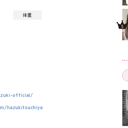
体重
zuki-official/
om/hazukitsuchiya