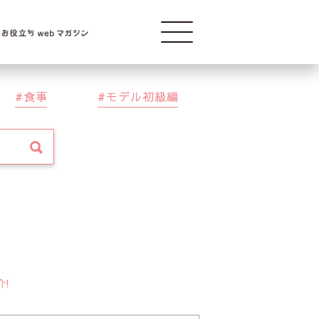
Modelba
食事
モデル初級編
介!