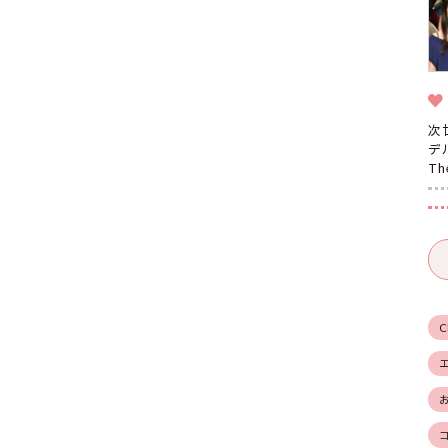
次
デ
T