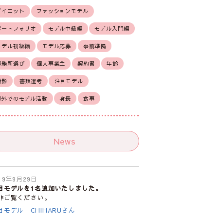
ダイエット
ファッションモデル
ポートフォリオ
モデル中級編
モデル入門編
モデル初級編
モデル応募
事前準備
事務所選び
個人事業主
契約書
年齢
撮影
書類選考
注目モデル
海外でのモデル活動
身長
食事
News
19年9月29日
目モデルを1名追加いたしました。
非ご覧ください。
目モデル CHIHARUさん