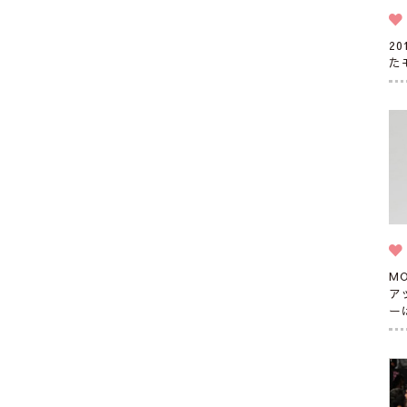
2
た
M
ア
ー