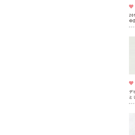
2
中
デ
と