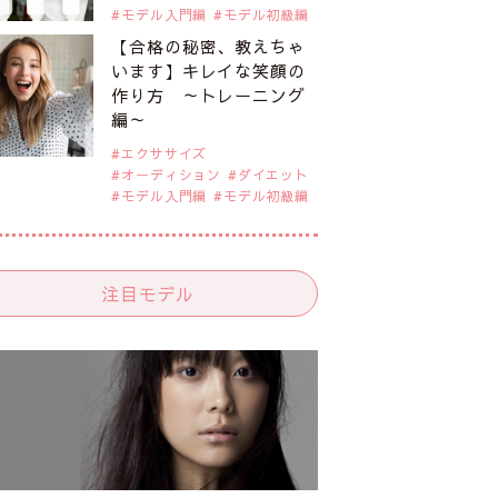
モデル入門編
モデル初級編
【合格の秘密、教えちゃ
います】キレイな笑顔の
作り方 ～トレーニング
編～
エクササイズ
オーディション
ダイエット
モデル入門編
モデル初級編
注目モデル