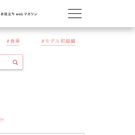
Modelba
食事
モデル初級編
介!