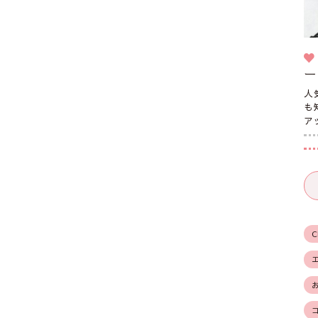
ー
人
も
ア