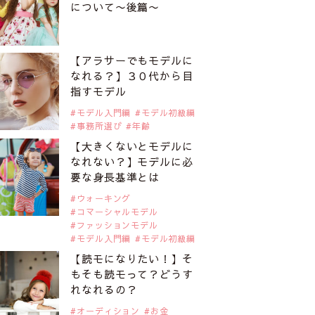
について〜後篇〜
【アラサーでもモデルに
なれる？】３０代から目
指すモデル
モデル入門編
モデル初級編
事務所選び
年齢
【大きくないとモデルに
なれない？】モデルに必
要な身長基準とは
ウォーキング
コマーシャルモデル
ファッションモデル
モデル入門編
モデル初級編
【読モになりたい！】そ
もそも読モって？どうす
れなれるの？
オーディション
お金