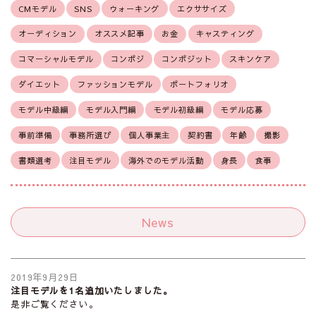
CMモデル
SNS
ウォーキング
エクササイズ
オーディション
オススメ記事
お金
キャスティング
コマーシャルモデル
コンポジ
コンポジット
スキンケア
ダイエット
ファッションモデル
ポートフォリオ
モデル中級編
モデル入門編
モデル初級編
モデル応募
事前準備
事務所選び
個人事業主
契約書
年齢
撮影
書類選考
注目モデル
海外でのモデル活動
身長
食事
News
2019年9月29日
注目モデルを1名追加いたしました。
是非ご覧ください。