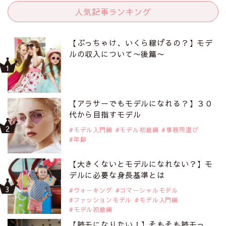
人気記事ランキング
【ぶっちゃけ、いくら稼げるの？】モデ
ルの収入について〜後篇〜
【アラサーでもモデルになれる？】３０
代から目指すモデル
モデル入門編
モデル初級編
事務所選び
年齢
【大きくないとモデルになれない？】モ
デルに必要な身長基準とは
ウォーキング
コマーシャルモデル
ファッションモデル
モデル入門編
モデル初級編
【読モになりたい！】そもそも読モっ