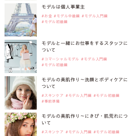
是非ご覧ください。
モデルは個人事業主
アジアの注目モデル Rebecca Tan
お金
モデル中級編
モデル入門編
モデル初級編
2019年9月29日
注目モデルを1名追加いたしました。
是非ご覧ください。
モデルと一緒にお仕事をするスタッフに
注目モデル イーランさん
ついて
コマーシャルモデル
モデル入門編
モデル初級編
2019年9月29日
注目モデルを1名追加いたしました。
是非ご覧ください。
モデルの美肌作り～洗顔とボディケアに
注目モデル 谷口蘭さん
ついて
スキンケア
モデル入門編
モデル初級編
事前準備
2019年9月29日
注目モデルを1名追加いたしました。
是非ご覧ください。
モデルの美肌作り～にきび・肌荒れにつ
注目モデル カーラ・デルヴィーニュ
いて
スキンケア
モデル入門編
モデル初級編