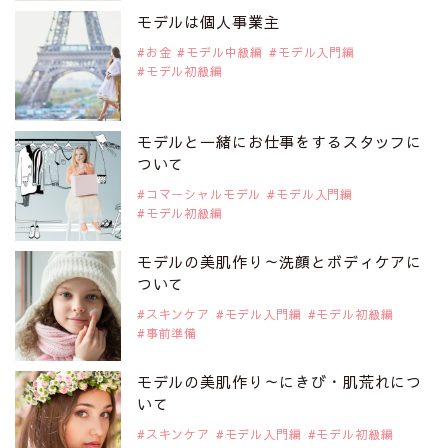
是非ご覧ください。
モデルは個人事業主
アジアの注目モデル Rebecca Tan
お金
モデル中級編
モデル入門編
モデル初級編
2019年9月29日
注目モデルを1名追加いたしました。
是非ご覧ください。
モデルと一緒にお仕事をするスタッフに
注目モデル イーランさん
ついて
コマーシャルモデル
モデル入門編
モデル初級編
2019年9月29日
注目モデルを1名追加いたしました。
是非ご覧ください。
モデルの美肌作り～洗顔とボディケアに
注目モデル 谷口蘭さん
ついて
スキンケア
モデル入門編
モデル初級編
事前準備
2019年9月29日
注目モデルを1名追加いたしました。
是非ご覧ください。
モデルの美肌作り～にきび・肌荒れにつ
注目モデル カーラ・デルヴィーニュ
いて
スキンケア
モデル入門編
モデル初級編