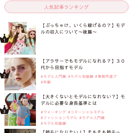
人気記事ランキング
【ぶっちゃけ、いくら稼げるの？】モデ
ルの収入について〜後篇〜
【アラサーでもモデルになれる？】３０
代から目指すモデル
モデル入門編
モデル初級編
事務所選び
年齢
【大きくないとモデルになれない？】モ
デルに必要な身長基準とは
ウォーキング
コマーシャルモデル
ファッションモデル
モデル入門編
モデル初級編
【読モになりたい！】そもそも読モっ