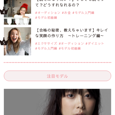
て？どうすれなれるの？
オーディション
お金
モデル入門編
モデル初級編
【合格の秘密、教えちゃいます】キレイ
な笑顔の作り方 ～トレーニング編～
エクササイズ
オーディション
ダイエット
モデル入門編
モデル初級編
注目モデル