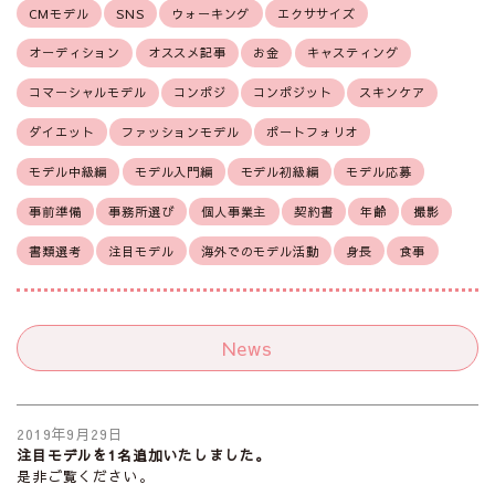
CMモデル
SNS
ウォーキング
エクササイズ
オーディション
オススメ記事
お金
キャスティング
コマーシャルモデル
コンポジ
コンポジット
スキンケア
ダイエット
ファッションモデル
ポートフォリオ
モデル中級編
モデル入門編
モデル初級編
モデル応募
事前準備
事務所選び
個人事業主
契約書
年齢
撮影
書類選考
注目モデル
海外でのモデル活動
身長
食事
News
2019年9月29日
注目モデルを1名追加いたしました。
是非ご覧ください。