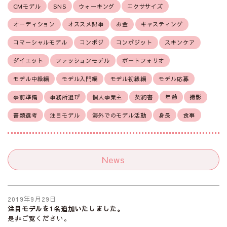
CMモデル
SNS
ウォーキング
エクササイズ
オーディション
オススメ記事
お金
キャスティング
コマーシャルモデル
コンポジ
コンポジット
スキンケア
ダイエット
ファッションモデル
ポートフォリオ
モデル中級編
モデル入門編
モデル初級編
モデル応募
事前準備
事務所選び
個人事業主
契約書
年齢
撮影
書類選考
注目モデル
海外でのモデル活動
身長
食事
News
2019年9月29日
注目モデルを1名追加いたしました。
是非ご覧ください。