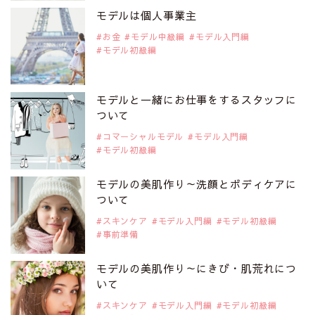
是非ご覧ください。
モデルは個人事業主
注目モデル 松川 来海さん
お金
モデル中級編
モデル入門編
モデル初級編
2019年9月29日
注目モデルを1名追加いたしました。
是非ご覧ください。
モデルと一緒にお仕事をするスタッフに
注目モデル 中条あやみさん
ついて
コマーシャルモデル
モデル入門編
モデル初級編
2019年9月29日
注目モデルを1名追加いたしました。
是非ご覧ください。
モデルの美肌作り～洗顔とボディケアに
注目モデル 水原佑果さん
ついて
スキンケア
モデル入門編
モデル初級編
事前準備
2019年9月29日
注目モデルを1名追加いたしました。
是非ご覧ください。
モデルの美肌作り～にきび・肌荒れにつ
注目モデル CHIHARUさん
いて
スキンケア
モデル入門編
モデル初級編