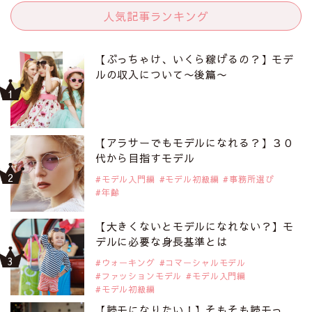
人気記事ランキング
【ぶっちゃけ、いくら稼げるの？】モデ
ルの収入について〜後篇〜
【アラサーでもモデルになれる？】３０
代から目指すモデル
モデル入門編
モデル初級編
事務所選び
年齢
【大きくないとモデルになれない？】モ
デルに必要な身長基準とは
ウォーキング
コマーシャルモデル
ファッションモデル
モデル入門編
モデル初級編
【読モになりたい！】そもそも読モっ