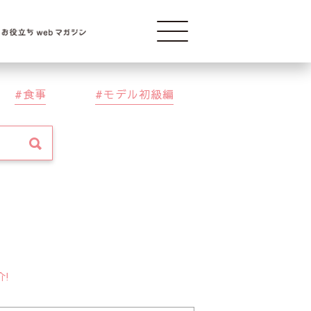
Modelba
食事
モデル初級編
介!