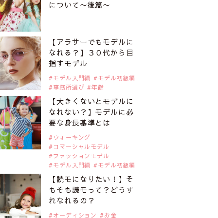
について〜後篇〜
【アラサーでもモデルに
なれる？】３０代から目
指すモデル
モデル入門編
モデル初級編
事務所選び
年齢
【大きくないとモデルに
なれない？】モデルに必
要な身長基準とは
ウォーキング
コマーシャルモデル
ファッションモデル
モデル入門編
モデル初級編
【読モになりたい！】そ
もそも読モって？どうす
れなれるの？
オーディション
お金