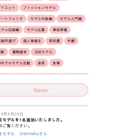
ダイエット
ファッションモデル
ポートフォリオ
モデル中級編
モデル入門編
モデル初級編
モデル応募
事前準備
事務所選び
個人事業主
契約書
年齢
撮影
書類選考
注目モデル
海外でのモデル活動
身長
食事
News
19年9月29日
目モデルを1名追加いたしました。
非ご覧ください。
目モデル CHIHARUさん