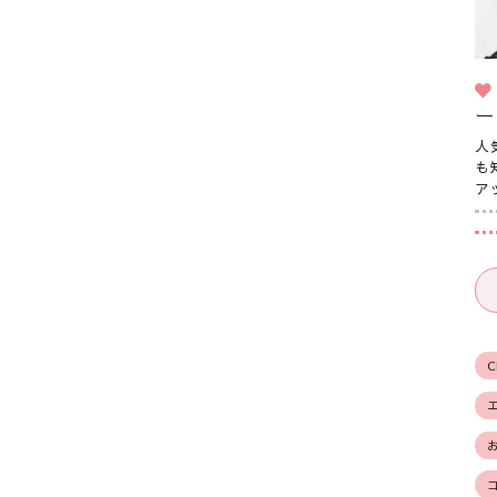
ー
人
も
ア