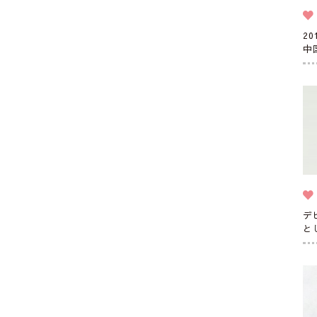
2
中
デ
と