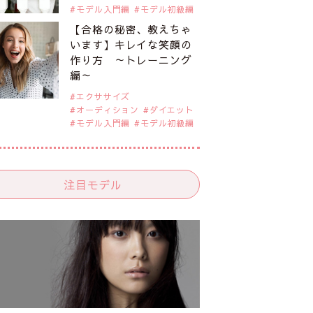
モデル入門編
モデル初級編
【合格の秘密、教えちゃ
います】キレイな笑顔の
作り方 ～トレーニング
編～
エクササイズ
オーディション
ダイエット
モデル入門編
モデル初級編
注目モデル