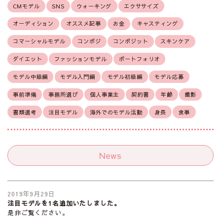
CMモデル
SNS
ウォーキング
エクササイズ
オーディション
オススメ記事
お金
キャスティング
コマーシャルモデル
コンポジ
コンポジット
スキンケア
ダイエット
ファッションモデル
ポートフォリオ
モデル中級編
モデル入門編
モデル初級編
モデル応募
事前準備
事務所選び
個人事業主
契約書
年齢
撮影
書類選考
注目モデル
海外でのモデル活動
身長
食事
News
2019年9月29日
注目モデルを1名追加いたしました。
是非ご覧ください。