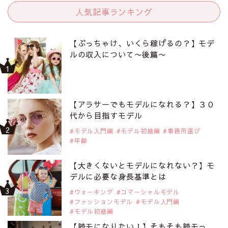
人気記事ランキング
【ぶっちゃけ、いくら稼げるの？】モデ
ルの収入について〜後篇〜
【アラサーでもモデルになれる？】３０
代から目指すモデル
モデル入門編
モデル初級編
事務所選び
年齢
【大きくないとモデルになれない？】モ
デルに必要な身長基準とは
ウォーキング
コマーシャルモデル
ファッションモデル
モデル入門編
モデル初級編
【読モになりたい！】そもそも読モっ