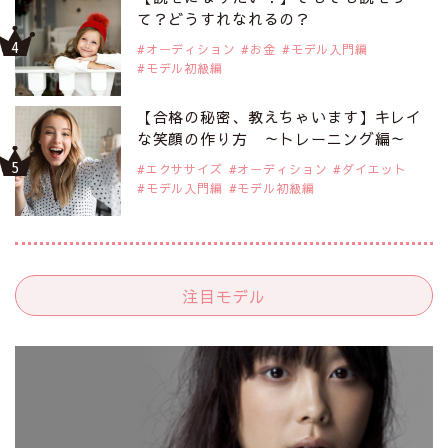
て？どうすれなれるの？
オーディション
お金
モデル入門編
モデル初級編
【合格の秘密、教えちゃいます】キレイ
な笑顔の作り方 ～トレーニング編～
エクササイズ
オーディション
ダイエット
モデル入門編
モデル初級編
注目モデル