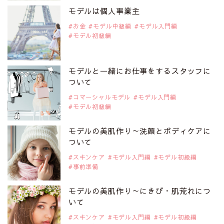
是非ご覧ください。
モデルは個人事業主
注目モデル CHIHARUさん
お金
モデル中級編
モデル入門編
モデル初級編
2019年9月29日
注目モデルを1名追加いたしました。
是非ご覧ください。
モデルと一緒にお仕事をするスタッフに
注目モデル 藤井サチさん
ついて
コマーシャルモデル
モデル入門編
モデル初級編
2019年9月29日
注目モデルを1名追加いたしました。
是非ご覧ください。
モデルの美肌作り～洗顔とボディケアに
大注目のモデル10人
ついて
スキンケア
モデル入門編
モデル初級編
事前準備
2019年9月29日
注目モデルを1名追加いたしました。
是非ご覧ください。
モデルの美肌作り～にきび・肌荒れにつ
注目のアジア系モデル
いて
スキンケア
モデル入門編
モデル初級編