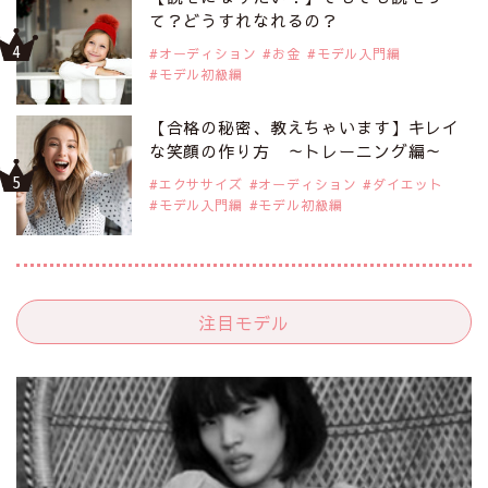
て？どうすれなれるの？
オーディション
お金
モデル入門編
モデル初級編
【合格の秘密、教えちゃいます】キレイ
な笑顔の作り方 ～トレーニング編～
エクササイズ
オーディション
ダイエット
モデル入門編
モデル初級編
注目モデル