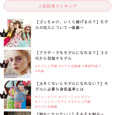
人気記事ランキング
【ぶっちゃけ、いくら稼げるの？】モデ
ルの収入について〜後篇〜
【アラサーでもモデルになれる？】３０
代から目指すモデル
モデル入門編
モデル初級編
事務所選び
年齢
【大きくないとモデルになれない？】モ
デルに必要な身長基準とは
ウォーキング
コマーシャルモデル
ファッションモデル
モデル入門編
モデル初級編
【読モになりたい！】そもそも読モっ