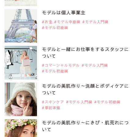
注目モデルを1名追加いたしました。
是非ご覧ください。
モデルは個人事業主
注目モデル 中条あやみさん
お金
モデル中級編
モデル入門編
モデル初級編
2019年9月29日
注目モデルを1名追加いたしました。
是非ご覧ください。
モデルと一緒にお仕事をするスタッフに
注目モデル 水原佑果さん
ついて
コマーシャルモデル
モデル入門編
モデル初級編
2019年9月29日
注目モデルを1名追加いたしました。
是非ご覧ください。
モデルの美肌作り～洗顔とボディケアに
注目モデル CHIHARUさん
ついて
スキンケア
モデル入門編
モデル初級編
事前準備
2019年9月29日
注目モデルを1名追加いたしました。
是非ご覧ください。
モデルの美肌作り～にきび・肌荒れにつ
注目モデル 藤井サチさん
いて