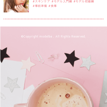
スキンケア
モデル入門編
モデル初級編
事前準備
食事
2019年9月29日
注目モデルを1名追加いたしました。
是非ご覧ください。
大注目のモデル10人
2019年9月29日
©Copyright modelba . All Rights Reserved.
注目モデルを1名追加いたしました。
是非ご覧ください。
注目のアジア系モデル