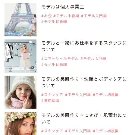
是非ご覧ください。
モデルは個人事業主
アジアの注目モデル Rebecca Tan
お金
モデル中級編
モデル入門編
モデル初級編
2019年9月29日
注目モデルを1名追加いたしました。
是非ご覧ください。
モデルと一緒にお仕事をするスタッフに
注目モデル イーランさん
ついて
コマーシャルモデル
モデル入門編
モデル初級編
2019年9月29日
注目モデルを1名追加いたしました。
是非ご覧ください。
モデルの美肌作り～洗顔とボディケアに
注目モデル 谷口蘭さん
ついて
スキンケア
モデル入門編
モデル初級編
事前準備
2019年9月29日
注目モデルを1名追加いたしました。
是非ご覧ください。
モデルの美肌作り～にきび・肌荒れにつ
注目モデル カーラ・デルヴィーニュ
いて
スキンケア
モデル入門編
モデル初級編