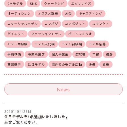
CMモデル
SNS
ウォーキング
エクササイズ
オーディション
オススメ記事
お金
キャスティング
コマーシャルモデル
コンポジ
コンポジット
スキンケア
ダイエット
ファッションモデル
ポートフォリオ
モデル中級編
モデル入門編
モデル初級編
モデル応募
事前準備
事務所選び
個人事業主
契約書
年齢
撮影
書類選考
注目モデル
海外でのモデル活動
身長
食事
News
2019年9月29日
注目モデルを1名追加いたしました。
是非ご覧ください。