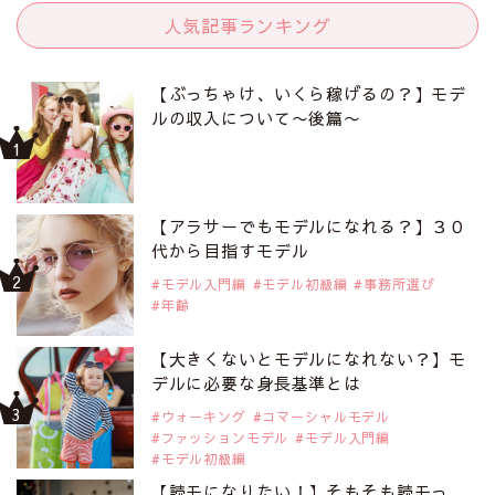
人気記事ランキング
【ぶっちゃけ、いくら稼げるの？】モデ
ルの収入について〜後篇〜
【アラサーでもモデルになれる？】３０
代から目指すモデル
モデル入門編
モデル初級編
事務所選び
年齢
【大きくないとモデルになれない？】モ
デルに必要な身長基準とは
ウォーキング
コマーシャルモデル
ファッションモデル
モデル入門編
モデル初級編
【読モになりたい！】そもそも読モっ