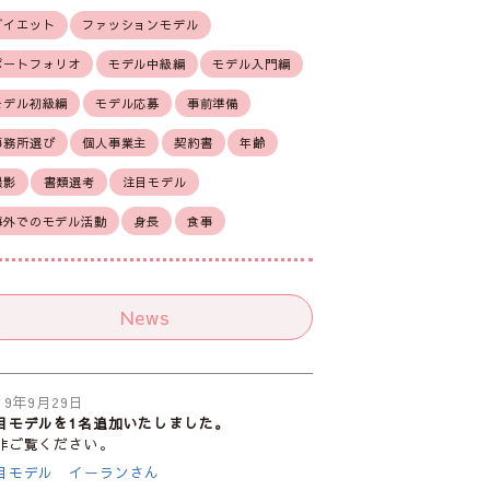
ダイエット
ファッションモデル
ポートフォリオ
モデル中級編
モデル入門編
モデル初級編
モデル応募
事前準備
事務所選び
個人事業主
契約書
年齢
撮影
書類選考
注目モデル
海外でのモデル活動
身長
食事
News
19年9月29日
目モデルを1名追加いたしました。
非ご覧ください。
目モデル イーランさん