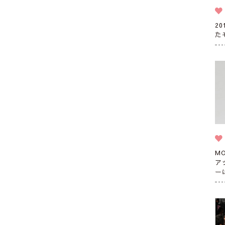
2
た
M
ア
ー