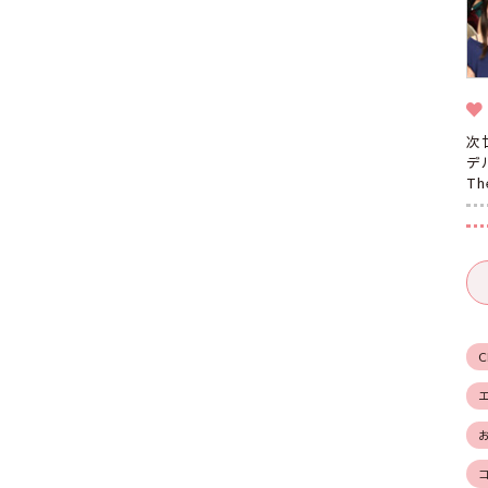
次
デ
T