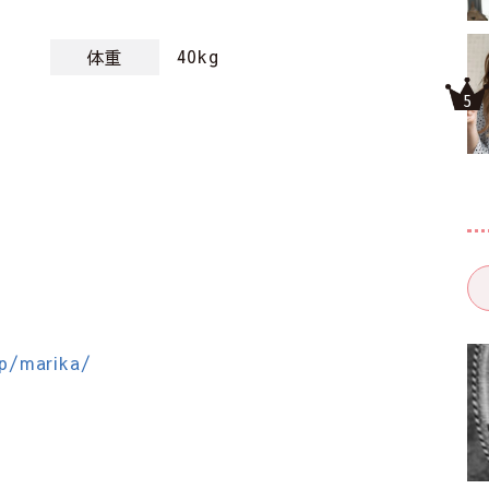
40kg
体重
jp/marika/