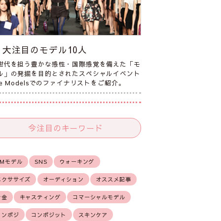
大注目のモデル10人
世代を担う豊かな感性・国際感覚を備えた「モ
ル」の発掘を目的とされたスペシャルイベント
he Modelsでのファイナリストをご紹介。
今注目のキーワード
CMモデル
SNS
ウォーキング
エクササイズ
オーディション
オススメ記事
お金
キャスティング
コマーシャルモデル
コンポジ
コンポジット
スキンケア