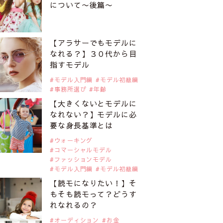
について〜後篇〜
【アラサーでもモデルに
なれる？】３０代から目
指すモデル
モデル入門編
モデル初級編
事務所選び
年齢
【大きくないとモデルに
なれない？】モデルに必
要な身長基準とは
ウォーキング
コマーシャルモデル
ファッションモデル
モデル入門編
モデル初級編
【読モになりたい！】そ
もそも読モって？どうす
れなれるの？
オーディション
お金