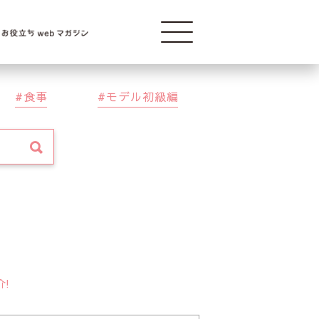
Modelba
食事
モデル初級編
介!