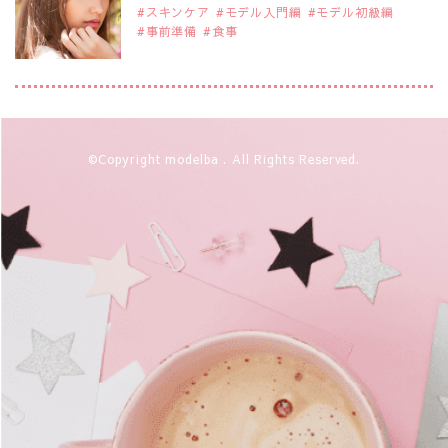
スキンケア
モデル入門編
モデル初級編
事前準備
食事
2019年9月29日
注目モデルを1名追加いたしました。
是非ご覧ください。
アジアの注目モデル Rebecca Tan
2019年9月29日
©Copyright modelba . All Rights Reserved.
注目モデルを1名追加いたしました。
是非ご覧ください。
注目モデル イーランさん