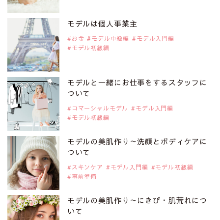
2019年9月29日
注目モデルを1名追加いたしました。
是非ご覧ください。
モデルは個人事業主
注目モデル CHIHARUさん
お金
モデル中級編
モデル入門編
モデル初級編
2019年9月29日
注目モデルを1名追加いたしました。
是非ご覧ください。
モデルと一緒にお仕事をするスタッフに
注目モデル 藤井サチさん
ついて
コマーシャルモデル
モデル入門編
モデル初級編
2019年9月29日
注目モデルを1名追加いたしました。
是非ご覧ください。
モデルの美肌作り～洗顔とボディケアに
大注目のモデル10人
ついて
スキンケア
モデル入門編
モデル初級編
事前準備
2019年9月29日
注目モデルを1名追加いたしました。
是非ご覧ください。
モデルの美肌作り～にきび・肌荒れにつ
注目のアジア系モデル
いて